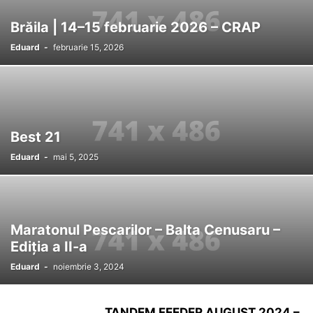
NEW LAKES LAZURI 1&5
SAPUNARI
SEDUCTION BAITS
SENZOR
Brăila | 14–15 februarie 2026 – CRAP
WLC
ZAGA ZAGA
Eduard
-
februarie 15, 2026
Best 21
Eduard
-
mai 5, 2025
Maratonul Pescarilor – Balta Cenusaru –
Ediția a II-a
Eduard
-
noiembrie 3, 2024
TANDEM FEEDER AUGUST 2024 –