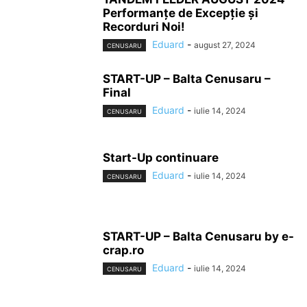
Performanțe de Excepție și
Recorduri Noi!
Eduard
-
august 27, 2024
CENUSARU
START-UP – Balta Cenusaru –
Final
Eduard
-
iulie 14, 2024
CENUSARU
Start-Up continuare
Eduard
-
iulie 14, 2024
CENUSARU
START-UP – Balta Cenusaru by e-
crap.ro
Eduard
-
iulie 14, 2024
CENUSARU