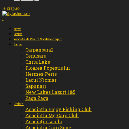
e-crap.ro
News
Despre
Asociatia de Pescuit Sportiv e-crap.ro
Lacuri
Carpanoaia2
Cenusaru
Chita Lake
Floarea Popestiului
Hermes-Peris
Lacul Nicmar
Sapunari
New Lakes Lazuri 1&5
Zaga Zaga
Cluburi
Asociatia Enjoy Fishing Club
Asociatia Mg Carp Club
Asociația Lauda
Asociatia Carp Zone