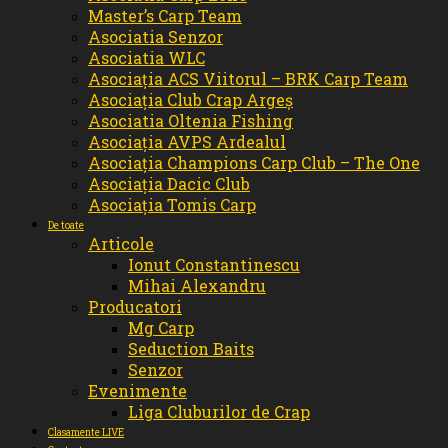
Master’s Carp Team
Asociatia Senzor
Asociatia WLC
Asociația ACS Viitorul – BRK Carp Team
Asociația Club Crap Argeș
Asociatia Oltenia Fishing
Asociația AVPS Ardealul
Asociația Champions Carp Club – The One
Asociația Dacic Club
Asociația Tomis Carp
De toate
Articole
Ionut Constantinescu
Mihai Alexandru
Producatori
Mg Carp
Seduction Baits
Senzor
Evenimente
Liga Cluburilor de Crap
Clasamente LIVE