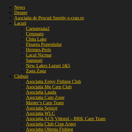
News
Despre
Asociatia de Pescuit Sportiv e-crap.ro
Lacuri
Carpanoaia2
Cenusaru
Chita Lake
Floarea Popestiului
Hermes-Peris
Lacul Nicmar
Sapunari
New Lakes Lazuri 1&5
Zaga Zaga
Cluburi
Asociatia Enjoy Fishing Club
Asociatia Mg Carp Club
Asociația Lauda
Asociatia Carp Zone
Master’s Carp Team
Asociatia Senzor
Asociatia WLC
Asociația ACS Viitorul – BRK Carp Team
Asociația Club Crap Argeș
Asociatia Oltenia Fishing