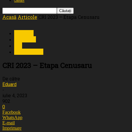
Contact
Acasă
Articole
CRI 2023 – Etapa Cenusaru
Articole
Cenusaru
CRI
Evenimente
CRI 2023 – Etapa Cenusaru
De către
Eduard
-
iulie 4, 2023
902
0
Facebook
WhatsApp
E-mail
Imprimare