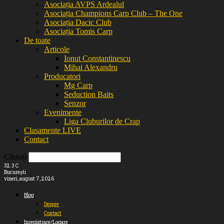
Asociația AVPS Ardealul
Asociația Champions Carp Club – The One
Asociația Dacic Club
Asociația Tomis Carp
De toate
Articole
Ionut Constantinescu
Mihai Alexandru
Producatori
Mg Carp
Seduction Baits
Senzor
Evenimente
Liga Cluburilor de Crap
Clasamente LIVE
Contact
Căutați
32.3
C
București
vineri, august 7, 2026
Blog
Despre
Contact
Inregistrare/Logare