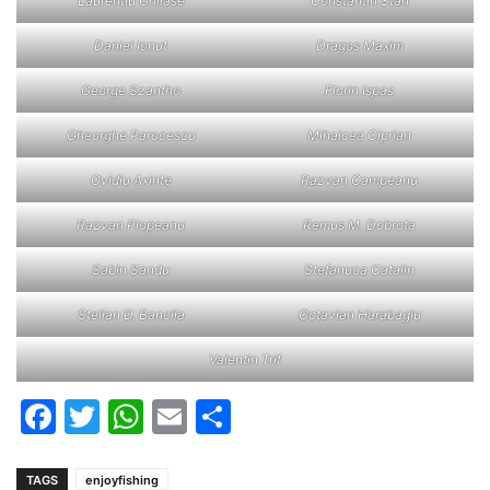
Laurentiu Ghilase
Constantin Stan
Daniel Ionut
Dragos Maxim
George Szantho
Florin Ispas
Gheorghe Parocescu
Mihalcea Ciprian
Ovidiu Axinte
Razvan Campeanu
Razvan Plopeanu
Remus M. Dobrota
Sabin Sandu
Stefanuca Catalin
Stelian D. Bancila
Octavian Harabagiu
Valentin Trif
Facebook
Twitter
WhatsApp
Email
Partajează
TAGS
enjoyfishing