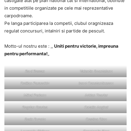
castigate atat pe plan national cat si international, obtinute
in competitiile organizate pe cele mai reprezentative
carpodroame.
Pe langa participarea la competii, clubul oragnizeaza
regulat concursuri, intalniri si partide de pescuit.
Motto-ul nostru este : ,,
Uniti pentru victorie, impreuna
pentru performanta!
„
Raul Roman
Valentin Scanteianu
Emilian Paraschiv
Ionut Constantinescu
Mihai Perianu
Adrian Toader
Bogdan Gradea
Catalin Anghel
Sorin Buzatu
Costica Dicu