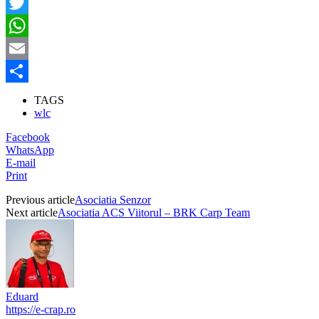
Facebook
Twitter
WhatsApp
Email
Partajează
TAGS
wlc
Facebook
WhatsApp
E-mail
Print
Previous article
Asociatia Senzor
Next article
Asociatia ACS Viitorul – BRK Carp Team
Eduard
https://e-crap.ro