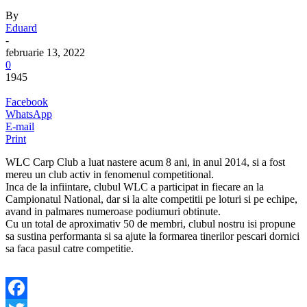
By
Eduard
-
februarie 13, 2022
0
1945
Facebook
WhatsApp
E-mail
Print
WLC Carp Club a luat nastere acum 8 ani, in anul 2014, si a fost
mereu un club activ in fenomenul competitional.
Inca de la infiintare, clubul WLC a participat in fiecare an la
Campionatul National, dar si la alte competitii pe loturi si pe echipe,
avand in palmares numeroase podiumuri obtinute.
Cu un total de aproximativ 50 de membri, clubul nostru isi propune
sa sustina performanta si sa ajute la formarea tinerilor pescari dornici
sa faca pasul catre competitie.