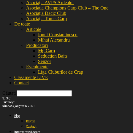
Asociația AVPS Ardealul
Asociația Champions Carp Club – The One
Asociația Dacic Club
Asociația Tomis Carp
De toate
Articole
Ionut Constantinescu
Mihai Alexandru
Producatori
Mg Carp
Seduction Baits
Senzor
Evenimente
Liga Cluburilor de Crap
Clasamente LIVE
Contact
Căutați
31.3
C
București
sâmbătă, august 8, 2026
Blog
Despre
Contact
Inregistrare/Logare