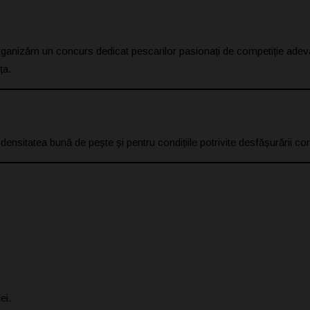
organizăm un concurs dedicat pescarilor pasionați de competiție adev
ța.
densitatea bună de pește și pentru condițiile potrivite desfășurării com
ei.