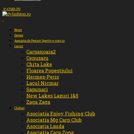
e-crap.ro
News
Despre
Asociatia de Pescuit Sportiv e-crap.ro
Lacuri
Carpanoaia2
Cenusaru
Chita Lake
Floarea Popestiului
Hermes-Peris
Lacul Nicmar
Sapunari
New Lakes Lazuri 1&5
Zaga Zaga
Cluburi
Asociatia Enjoy Fishing Club
Asociatia Mg Carp Club
Asociația Lauda
Asociatia Carp Zone