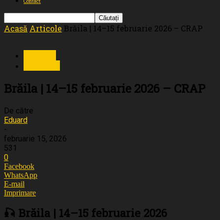
Contact
Acasă
Articole
Brăila | 14–15 februarie 2026 – CRAP
Articole
Cenusaru
Brăila | 14–15 februarie 2026 – CRAP
De către
Eduard
-
februarie 15, 2026
531
0
Facebook
WhatsApp
E-mail
Imprimare
🎣 Brăila | 14–15 februarie 2026