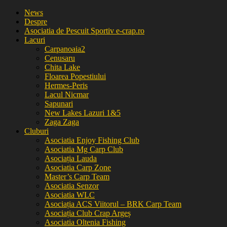
News
Despre
Asociatia de Pescuit Sportiv e-crap.ro
Lacuri
Carpanoaia2
Cenusaru
Chita Lake
Floarea Popestiului
Hermes-Peris
Lacul Nicmar
Sapunari
New Lakes Lazuri 1&5
Zaga Zaga
Cluburi
Asociatia Enjoy Fishing Club
Asociatia Mg Carp Club
Asociația Lauda
Asociatia Carp Zone
Master’s Carp Team
Asociatia Senzor
Asociatia WLC
Asociația ACS Viitorul – BRK Carp Team
Asociația Club Crap Argeș
Asociatia Oltenia Fishing