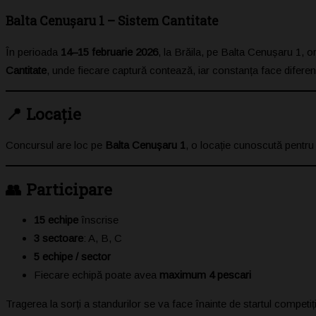
Balta Cenușaru 1 – Sistem Cantitate
În perioada
14–15 februarie 2026
, la Brăila, pe Balta Cenușaru 1, 
Cantitate
, unde fiecare captură contează, iar constanța face diferen
📍 Locație
Concursul are loc pe
Balta Cenușaru 1
, o locație cunoscută pentru 
👥 Participare
15 echipe
înscrise
3 sectoare
: A, B, C
5 echipe / sector
Fiecare echipă poate avea
maximum 4 pescari
Tragerea la sorți a standurilor se va face înainte de startul competiți