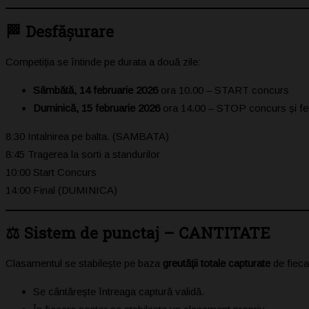
🏁 Desfășurare
Competiția se întinde pe durata a două zile:
Sâmbătă, 14 februarie 2026
ora 10.00 – START concurs
Duminică, 15 februarie 2026
ora 14.00 – STOP concurs și fes
8:30 Intalnirea pe balta. (SAMBATA)
8:45 Tragerea la sorti a standurilor
10:00 Start Concurs
14:00 Final (DUMINICA)
⚖️ Sistem de punctaj – CANTITATE
Clasamentul se stabilește pe baza
greutății totale capturate
de fieca
Se cântărește întreaga captură validă.