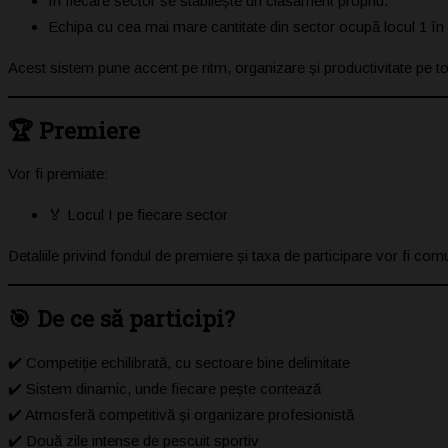
În fiecare sector se stabilește un clasament propriu.
Echipa cu cea mai mare cantitate din sector ocupă locul 1 în 
Acest sistem pune accent pe ritm, organizare și productivitate pe t
🏆 Premiere
Vor fi premiate:
🏅 Locul I pe fiecare sector
Detaliile privind fondul de premiere și taxa de participare vor fi com
🎯 De ce să participi?
✔️ Competiție echilibrată, cu sectoare bine delimitate
✔️ Sistem dinamic, unde fiecare pește contează
✔️ Atmosferă competitivă și organizare profesionistă
✔️ Două zile intense de pescuit sportiv