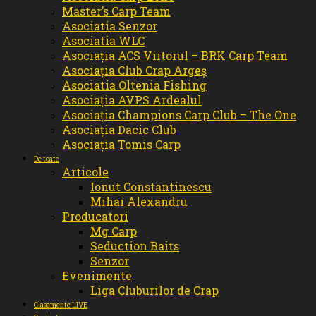
Master’s Carp Team
Asociatia Senzor
Asociatia WLC
Asociația ACS Viitorul – BRK Carp Team
Asociația Club Crap Argeș
Asociatia Oltenia Fishing
Asociația AVPS Ardealul
Asociația Champions Carp Club – The One
Asociația Dacic Club
Asociația Tomis Carp
De toate
Articole
Ionut Constantinescu
Mihai Alexandru
Producatori
Mg Carp
Seduction Baits
Senzor
Evenimente
Liga Cluburilor de Crap
Clasamente LIVE