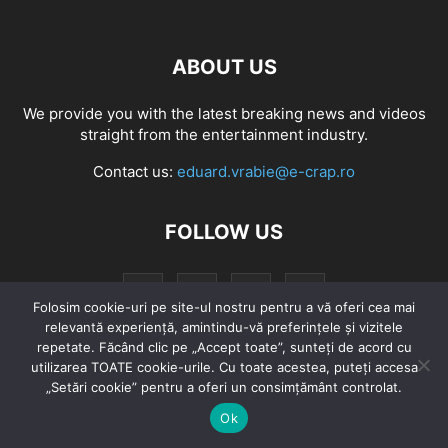
NEW LAKES LAZURI 1&5
SAPUNARI
SEDUCTION BAITS
SENZOR
WLC
ZAGA ZAGA
ABOUT US
We provide you with the latest breaking news and videos
straight from the entertainment industry.
Contact us:
eduard.vrabie@e-crap.ro
FOLLOW US
Folosim cookie-uri pe site-ul nostru pentru a vă oferi cea mai
relevantă experiență, amintindu-vă preferințele și vizitele
repetate. Făcând clic pe „Accept toate”, sunteți de acord cu
utilizarea TOATE cookie-urile. Cu toate acestea, puteți accesa
CarpFishing Competition
„Setări cookie” pentru a oferi un consimțământ controlat.
Ok