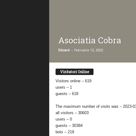
Asociatia Cobra
-
Eduard
februarie 12, 2022
Vizitatori Online
Visitors online – 619
users – 1
guests – 618
The maximum number of visits was – 2023-0
all visitors – 30603
users – 0
guests – 30384
bots – 219