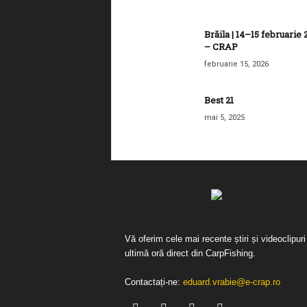
Brăila | 14–15 februarie
– CRAP
februarie 15, 2026
Best 21
mai 5, 2025
Vă oferim cele mai recente știri și videoclipuri
ultimă oră direct din CarpFishing.
Contactați-ne:
eduard.vrabie@e-crap.ro