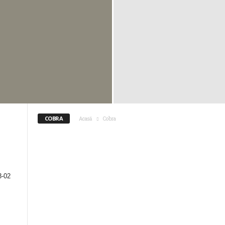
COBRA
Acasă
Cobra
3-02