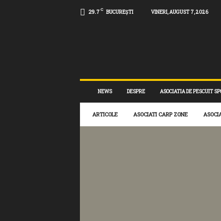
C
29.7
BUCUREȘTI
VINERI, AUGUST 7, 2026
e
-
c
r
a
p
.
NEWS
DESPRE
ASOCIATIA DE PESCUIT SP
r
o
ARTICOLE
ASOCIATI CARP ZONE
ASOCI