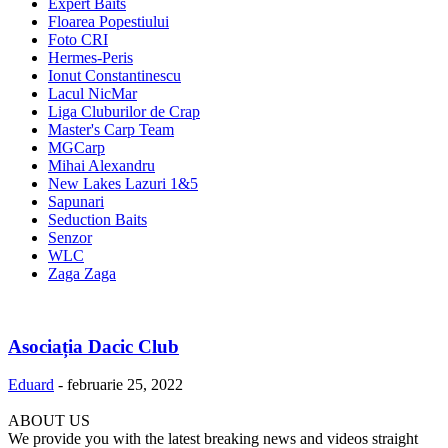
Expert Baits
Floarea Popestiului
Foto CRI
Hermes-Peris
Ionut Constantinescu
Lacul NicMar
Liga Cluburilor de Crap
Master's Carp Team
MGCarp
Mihai Alexandru
New Lakes Lazuri 1&5
Sapunari
Seduction Baits
Senzor
WLC
Zaga Zaga
Asociația Dacic Club
Eduard
-
februarie 25, 2022
ABOUT US
We provide you with the latest breaking news and videos straight