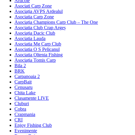
Articole
Asociati Carp Zone
Asociația AVPS Ardealul
Asociatia Carp Zone
Asociația Champions Carp Club – The One
Asociatia Club Crap Argeș
Asociația Dacic Club
Asociatia Lauda
Asociatia Mg Carp Club
Asociatia O S Pelicanul
Asociatia Oltenia Fishing
Asociația Tomis Carp
Bila 2
BRK
Carpanoaia 2
CarpBait
Cenusaru
Chita Lake
Clasamente LIVE
Cluburi
Cobra
Crapmania
CRI
Enjoy Fishing Club
Evenimente