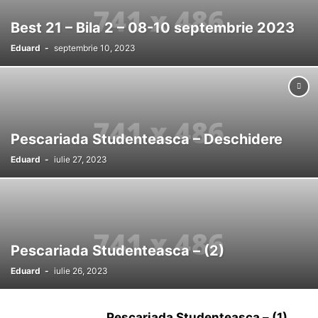
NEW LAKES LAZURI 1&5
SAPUNARI
SEDUCTION BAITS
SENZOR
Best 21 – Bila 2 – 08-10 septembrie 2023
WLC
ZAGA ZAGA
Eduard
-
septembrie 10, 2023
Pescariada Studenteasca – Deschidere
Eduard
-
iulie 27, 2023
Pescariada Studenteasca – (2)
Eduard
-
iulie 26, 2023
Pescariada Studenteasca – (1)