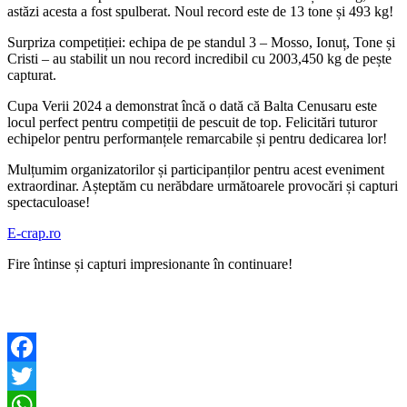
astăzi acesta a fost spulberat. Noul record este de 13 tone și 493 kg!
Surpriza competiției: echipa de pe standul 3 – Mosso, Ionuț, Tone și
Cristi – au stabilit un nou record incredibil cu 2003,450 kg de pește
capturat.
Cupa Verii 2024 a demonstrat încă o dată că Balta Cenusaru este
locul perfect pentru competiții de pescuit de top. Felicitări tuturor
echipelor pentru performanțele remarcabile și pentru dedicarea lor!
Mulțumim organizatorilor și participanților pentru acest eveniment
extraordinar. Așteptăm cu nerăbdare următoarele provocări și capturi
spectaculoase!
E-crap.ro
Fire întinse și capturi impresionante în continuare!
Facebook
Twitter