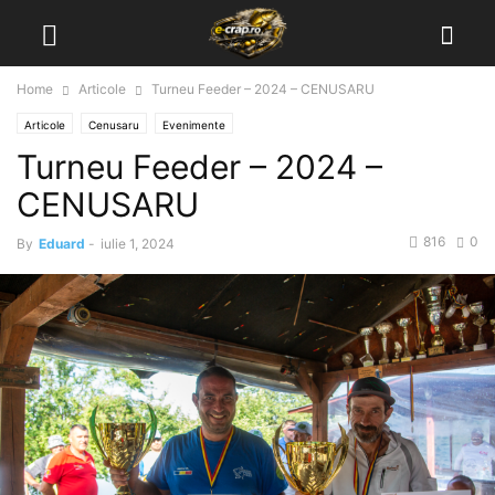
Home
Articole
Turneu Feeder – 2024 – CENUSARU
Articole
Cenusaru
Evenimente
Turneu Feeder – 2024 –
CENUSARU
816
0
By
Eduard
-
iulie 1, 2024