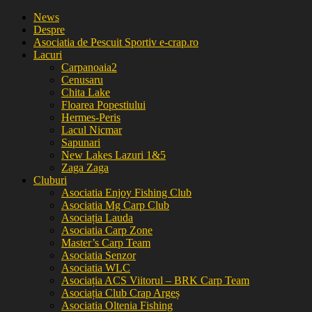
News
Despre
Asociatia de Pescuit Sportiv e-crap.ro
Lacuri
Carpanoaia2
Cenusaru
Chita Lake
Floarea Popestiului
Hermes-Peris
Lacul Nicmar
Sapunari
New Lakes Lazuri 1&5
Zaga Zaga
Cluburi
Asociatia Enjoy Fishing Club
Asociatia Mg Carp Club
Asociația Lauda
Asociatia Carp Zone
Master’s Carp Team
Asociatia Senzor
Asociatia WLC
Asociația ACS Viitorul – BRK Carp Team
Asociația Club Crap Argeș
Asociatia Oltenia Fishing