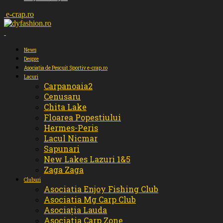
e-crap.ro
News
Despre
Asociatia de Pescuit Sportiv e-crap.ro
Lacuri
Carpanoaia2
Cenusaru
Chita Lake
Floarea Popestiului
Hermes-Peris
Lacul Nicmar
Sapunari
New Lakes Lazuri 1&5
Zaga Zaga
Cluburi
Asociatia Enjoy Fishing Club
Asociatia Mg Carp Club
Asociația Lauda
Asociatia Carp Zone