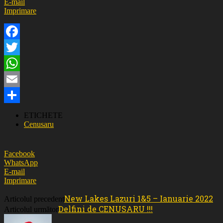
E-mail
Imprimare
Facebook
Twitter
WhatsApp
Email
Partajează
ETICHETE
Cenusaru
Facebook
WhatsApp
E-mail
Imprimare
New Lakes Lazuri 1&5 – Ianuarie 2022
Articolul precedent
Delfini de CENUSARU !!!
Articolul următor