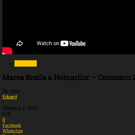
Cenusaru
Marea Braila a Hoinarilor – Cenusaru 2
De către
Eduard
-
februarie 2, 2022
518
0
Facebook
WhatsApp