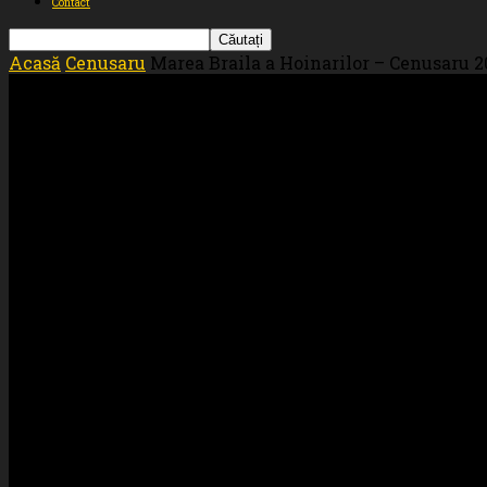
Contact
Acasă
Cenusaru
Marea Braila a Hoinarilor – Cenusaru 20