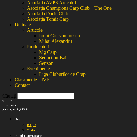
Asociația AVPS Ardealul
Asociația Champions Carp Club – The One
Asociația Dacic Club
Asociația Tomis Carp
De toate
Articole
Ionut Constantinescu
Mihai Alexandru
Producatori
Mg Carp
Seduction Baits
Senzor
Evenimente
Liga Cluburilor de Crap
Clasamente LIVE
Contact
Căutați
30.6
C
București
joi, august 6, 2026
Blog
Despre
Contact
Inregistrare/Logare