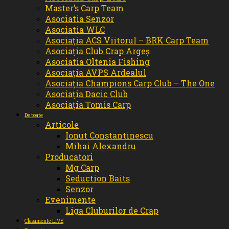
Master’s Carp Team
Asociatia Senzor
Asociatia WLC
Asociația ACS Viitorul – BRK Carp Team
Asociația Club Crap Argeș
Asociatia Oltenia Fishing
Asociația AVPS Ardealul
Asociația Champions Carp Club – The One
Asociația Dacic Club
Asociația Tomis Carp
De toate
Articole
Ionut Constantinescu
Mihai Alexandru
Producatori
Mg Carp
Seduction Baits
Senzor
Evenimente
Liga Cluburilor de Crap
Clasamente LIVE