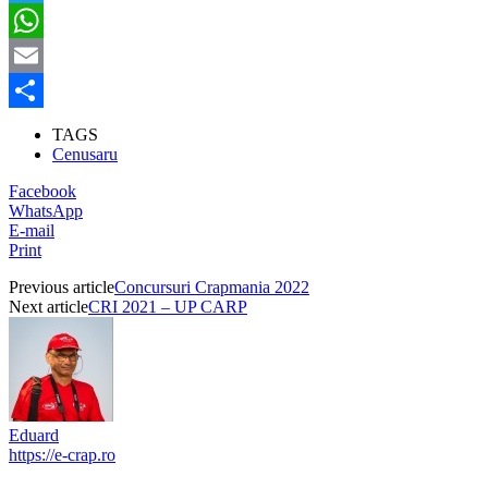
Twitter
WhatsApp
Email
Partajează
TAGS
Cenusaru
Facebook
WhatsApp
E-mail
Print
Previous article
Concursuri Crapmania 2022
Next article
CRI 2021 – UP CARP
Eduard
https://e-crap.ro