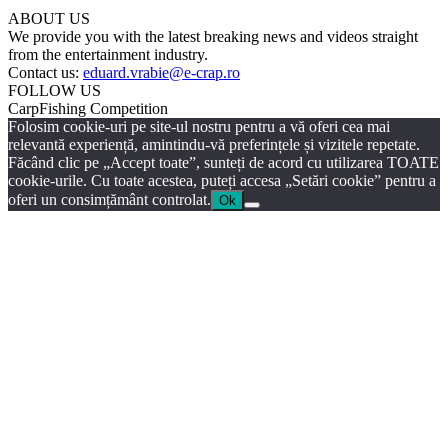
ABOUT US
We provide you with the latest breaking news and videos straight
from the entertainment industry.
Contact us:
eduard.vrabie@e-crap.ro
FOLLOW US
CarpFishing Competition
Folosim cookie-uri pe site-ul nostru pentru a vă oferi cea mai
relevantă experiență, amintindu-vă preferințele și vizitele repetate.
Făcând clic pe „Accept toate”, sunteți de acord cu utilizarea TOATE
cookie-urile. Cu toate acestea, puteți accesa „Setări cookie” pentru a
oferi un consimțământ controlat.
Ok