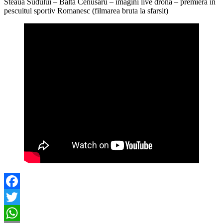
Steaua Sudului – Balta Cenusaru – imagini live drona – premiera in
pescuitul sportiv Romanesc (filmarea bruta la sfarsit)
Facebook
Twitter