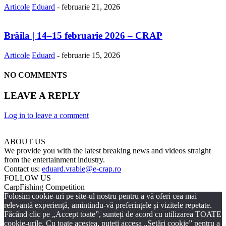
Articole
Eduard
-
februarie 21, 2026
Brăila | 14–15 februarie 2026 – CRAP
Articole
Eduard
-
februarie 15, 2026
NO COMMENTS
LEAVE A REPLY
Log in to leave a comment
ABOUT US
We provide you with the latest breaking news and videos straight
from the entertainment industry.
Contact us:
eduard.vrabie@e-crap.ro
FOLLOW US
CarpFishing Competition
Folosim cookie-uri pe site-ul nostru pentru a vă oferi cea mai
relevantă experiență, amintindu-vă preferințele și vizitele repetate.
Făcând clic pe „Accept toate”, sunteți de acord cu utilizarea TOATE
cookie-urile. Cu toate acestea, puteți accesa „Setări cookie” pentru a