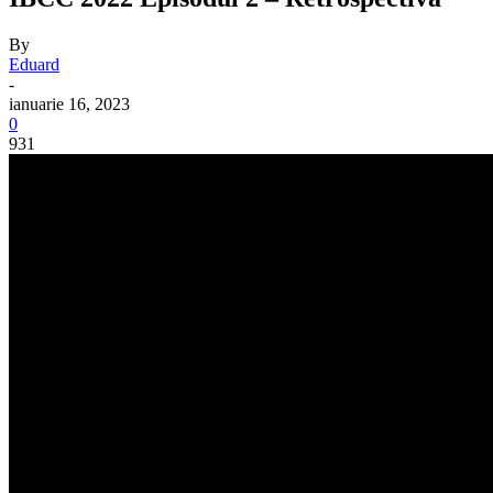
By
Eduard
-
ianuarie 16, 2023
0
931