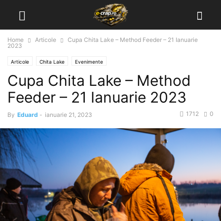
Home
Articole
Cupa Chita Lake – Method Feeder – 21 Ianuarie
2023
Articole
Chita Lake
Evenimente
Cupa Chita Lake – Method
Feeder – 21 Ianuarie 2023
1712
0
By
Eduard
-
ianuarie 21, 2023