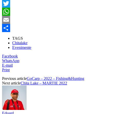
Facebook
Twitter
WhatsApp
Email
Partajează
TAGS
Chitalake
Evenimente
Facebook
WhatsApp
E-mail
Print
Previous article
GoCarp – 2022 – Fishing&Hunting
Next article
Chita Lake – MARTIE 2022
Eduard