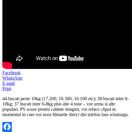
Facebook
WhatsApp
E-mail
Print
44 bucati peste 10kg (17.200, 16.300, 16.100 etc); 38 bucati intre 8-
10kg; 37 bucati intre 6-8kg plus alte 4 tone – vor urma si alte
populari. PS scuze pentru calitate imagini, voi reface clipul in
momentul in care voi avea filmarile direct din telefon fara whatsupp.