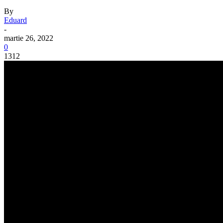
By
Eduard
-
martie 26, 2022
0
1312