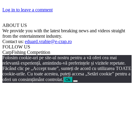
Log in to leave a comment
ABOUT US
We provide you with the latest breaking news and videos straight
from the entertainment industry.
Contact us:
eduard.vrabie@e-crap.ro
FOLLOW US
CarpFishing Competition
Folosim cookie-uri pe site-ul nostru pentru a vă oferi cea mai
relevantă experiență, amintindu-vă preferințele și vizitele repetate.
Făcând clic pe „Accept toate”, sunteți de acord cu utilizarea TOATE
cookie-urile. Cu toate acestea, puteți accesa „Setări cookie” pentru a
oferi un consimțământ controlat.
Ok