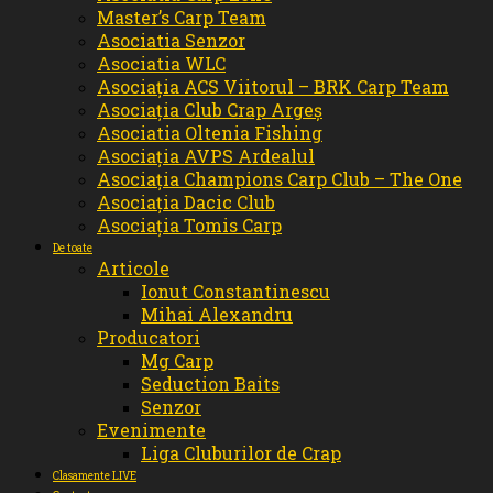
Master’s Carp Team
Asociatia Senzor
Asociatia WLC
Asociația ACS Viitorul – BRK Carp Team
Asociația Club Crap Argeș
Asociatia Oltenia Fishing
Asociația AVPS Ardealul
Asociația Champions Carp Club – The One
Asociația Dacic Club
Asociația Tomis Carp
De toate
Articole
Ionut Constantinescu
Mihai Alexandru
Producatori
Mg Carp
Seduction Baits
Senzor
Evenimente
Liga Cluburilor de Crap
Clasamente LIVE