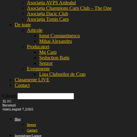
Asociația AVPS Ardealul
Asociația Champions Carp Club – The One
Asociația Dacic Club
Asociația Tomis Carp
De toate
Articole
Ionut Constantinescu
Mihai Alexandru
Producatori
Mg Carp
Seduction Baits
Senzor
Evenimente
Liga Cluburilor de Crap
Clasamente LIVE
Contact
Căutați
32.3
C
București
vineri, august 7, 2026
Blog
Despre
Contact
Inregistrare/Logare