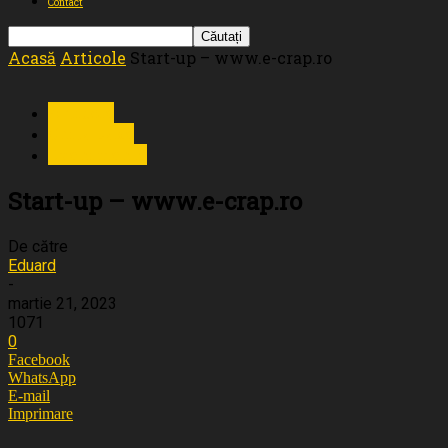
Contact
Acasă
Articole
Start-up – www.e-crap.ro
Articole
Chita Lake
Evenimente
Start-up – www.e-crap.ro
De către
Eduard
-
martie 21, 2023
1071
0
Facebook
WhatsApp
E-mail
Imprimare