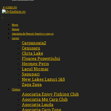
e-crap.ro
News
Despre
Asociatia de Pescuit Sportiv e-crap.ro
Lacuri
Carpanoaia2
Cenusaru
Chita Lake
Floarea Popestiului
Hermes-Peris
Lacul Nicmar
Sapunari
New Lakes Lazuri 1&5
Zaga Zaga
Cluburi
Asociatia Enjoy Fishing Club
Asociatia Mg Carp Club
Asociația Lauda
Asociatia Carp Zone