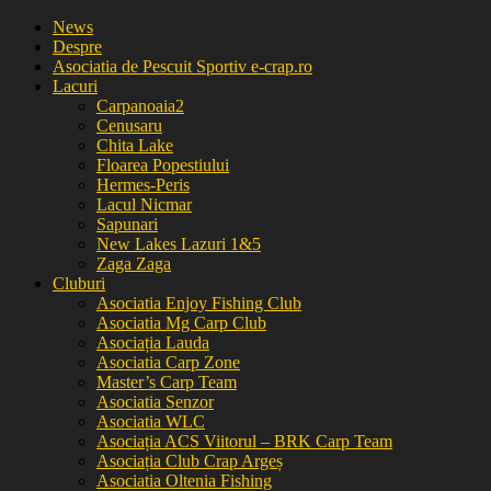
News
Despre
Asociatia de Pescuit Sportiv e-crap.ro
Lacuri
Carpanoaia2
Cenusaru
Chita Lake
Floarea Popestiului
Hermes-Peris
Lacul Nicmar
Sapunari
New Lakes Lazuri 1&5
Zaga Zaga
Cluburi
Asociatia Enjoy Fishing Club
Asociatia Mg Carp Club
Asociația Lauda
Asociatia Carp Zone
Master’s Carp Team
Asociatia Senzor
Asociatia WLC
Asociația ACS Viitorul – BRK Carp Team
Asociația Club Crap Argeș
Asociatia Oltenia Fishing