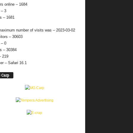
ors online – 1684
 – 3
s – 1681
aximum number of visits was – 2023-03-02
sitors – 30603
 – 0
s – 30384
– 219
er – Safari 16.1
 Carp