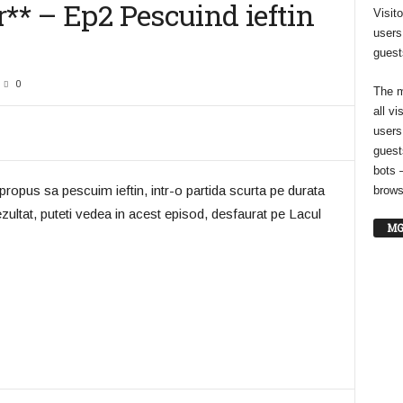
r** – Ep2 Pescuind ieftin
Visit
users
guest
0
The m
all vi
users
guest
bots 
ropus sa pescuim ieftin, intr-o partida scurta pe durata
brows
ezultat, puteti vedea in acest episod, desfaurat pe Lacul
MG