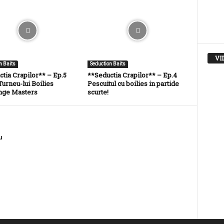
VI
n Baits
Seduction Baits
tia Crapilor** – Ep.5
**Seductia Crapilor** – Ep.4
Turneu-lui Boilies
Pescuitul cu boilies in partide
nge Masters
scurte!
u