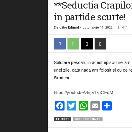
**Seductia Crapilo
in partide scurte!
De către
Eduard
-
octombrie 11, 2022
444
Salutare pescari, in acest episod ne-am p
unei zile, cata nada am folosit si cu ce r
Bradeni
https://youtu.be/zkgVI7pCEcM
F
T
W
E
P
a
wi
h
m
ar
ETICHETE
SEDUCTION BAITS
c
tt
at
ail
ta