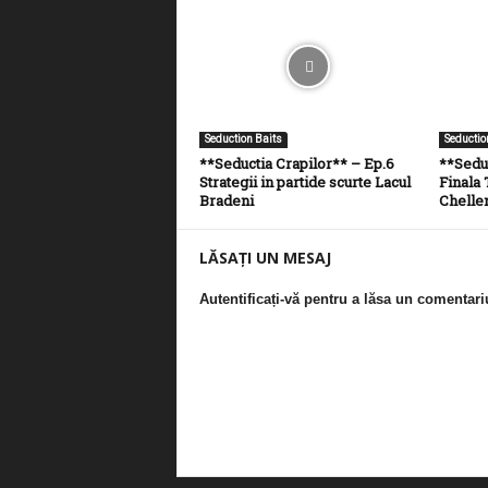
Seduction Baits
Seductio
**Seductia Crapilor** – Ep.6
**Seduc
Strategii in partide scurte Lacul
Finala 
Bradeni
Chelle
LĂSAȚI UN MESAJ
Autentificați-vă pentru a lăsa un comentari