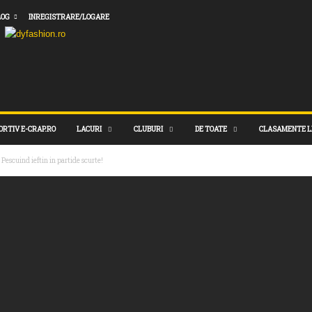
LOG
INREGISTRARE/LOGARE
ORTIV E-CRAP.RO
LACURI
CLUBURI
DE TOATE
CLASAMENTE L
Pescuind ieftin in partide scurte!