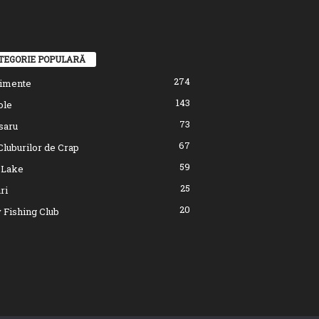
TEGORIE POPULARĂ
274
imente
143
ole
73
saru
67
Cluburilor de Crap
59
 Lake
25
ri
20
 Fishing Club