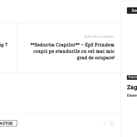
Re
Articolul următor
ig 7
**Seductia Crapilor** – Ep3 Prindem
crapii pe standurile cu cel mai mic
grad de ocupare!
Eveni
Zag
Eduar
 AUTOR