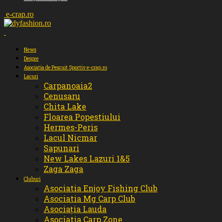
e-crap.ro
News
Despre
Asociatia de Pescuit Sportiv e-crap.ro
Lacuri
Carpanoaia2
Cenusaru
Chita Lake
Floarea Popestiului
Hermes-Peris
Lacul Nicmar
Sapunari
New Lakes Lazuri 1&5
Zaga Zaga
Cluburi
Asociatia Enjoy Fishing Club
Asociatia Mg Carp Club
Asociația Lauda
Asociatia Carp Zone