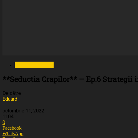
Seduction Baits
**Seductia Crapilor** – Ep.6 Strategii 
De către
Eduard
-
octombrie 11, 2022
1104
0
Facebook
WhatsApp