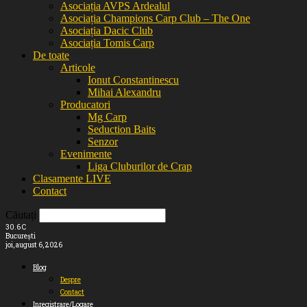
Asociația AVPS Ardealul
Asociația Champions Carp Club – The One
Asociația Dacic Club
Asociația Tomis Carp
De toate
Articole
Ionut Constantinescu
Mihai Alexandru
Producatori
Mg Carp
Seduction Baits
Senzor
Evenimente
Liga Cluburilor de Crap
Clasamente LIVE
Contact
Căutați
30.6
C
București
joi, august 6, 2026
Blog
Despre
Contact
Inregistrare/Logare