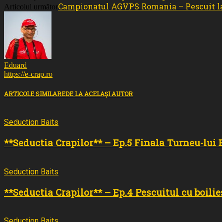
Campionatul AGVPS Romania – Pescuit la 
Articolul următor
Eduard
https://e-crap.ro
ARTICOLE SIMILARE
DE LA ACELAȘI AUTOR
Seduction Baits
**Seductia Crapilor** – Ep.5 Finala Turneu-lui
Seduction Baits
**Seductia Crapilor** – Ep.4 Pescuitul cu boilie
Seduction Baits