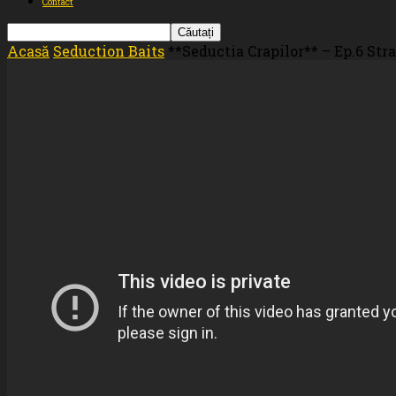
Contact
Acasă
Seduction Baits
**Seductia Crapilor** – Ep.6 Str