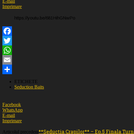
E-mail
Imprimare
https://youtu.be/681HihGNwPo
Facebook
Twitter
WhatsApp
Email
Partajează
ETICHETE
Seduction Baits
Facebook
WhatsApp
E-mail
Imprimare
**Seductia Crapilor** – Ep.5 Finala Tur
Articolul precedent