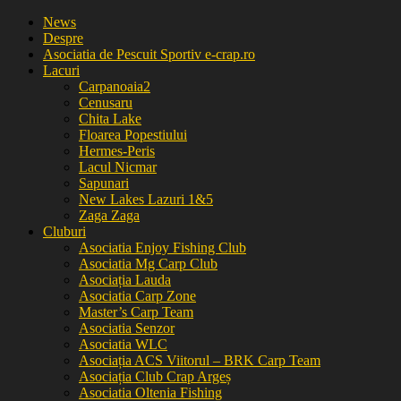
News
Despre
Asociatia de Pescuit Sportiv e-crap.ro
Lacuri
Carpanoaia2
Cenusaru
Chita Lake
Floarea Popestiului
Hermes-Peris
Lacul Nicmar
Sapunari
New Lakes Lazuri 1&5
Zaga Zaga
Cluburi
Asociatia Enjoy Fishing Club
Asociatia Mg Carp Club
Asociația Lauda
Asociatia Carp Zone
Master’s Carp Team
Asociatia Senzor
Asociatia WLC
Asociația ACS Viitorul – BRK Carp Team
Asociația Club Crap Argeș
Asociatia Oltenia Fishing