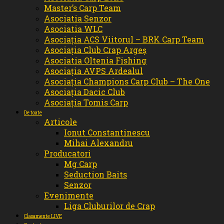
Master’s Carp Team
Asociatia Senzor
Asociatia WLC
Asociația ACS Viitorul – BRK Carp Team
Asociația Club Crap Argeș
Asociatia Oltenia Fishing
Asociația AVPS Ardealul
Asociația Champions Carp Club – The One
Asociația Dacic Club
Asociația Tomis Carp
De toate
Articole
Ionut Constantinescu
Mihai Alexandru
Producatori
Mg Carp
Seduction Baits
Senzor
Evenimente
Liga Cluburilor de Crap
Clasamente LIVE