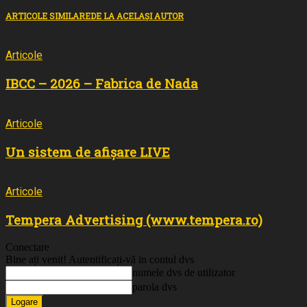
ARTICOLE SIMILARE
DE LA ACELAȘI AUTOR
Articole
IBCC – 2026 – Fabrica de Nada
Articole
Un sistem de afișare LIVE
Articole
Tempera Advertising (www.tempera.ro)
Conectare
Bine ați venit! Autentificați-vă in contul dvs
numele dvs de utilizator
parola dvs