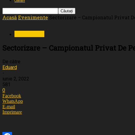
Contact
Acasă
Evenimente
Sectorizare – Campionatul Privat De
Evenimente
Sectorizare – Campionatul Privat De Pe
De către
Eduard
-
iunie 2, 2022
581
0
Facebook
WhatsApp
E-mail
Imprimare