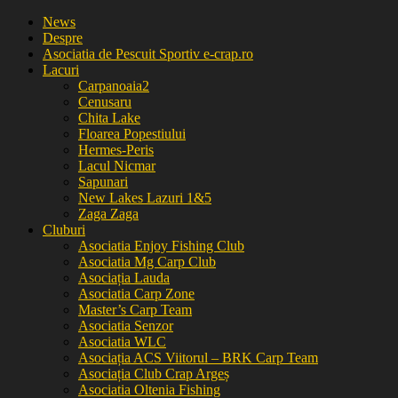
News
Despre
Asociatia de Pescuit Sportiv e-crap.ro
Lacuri
Carpanoaia2
Cenusaru
Chita Lake
Floarea Popestiului
Hermes-Peris
Lacul Nicmar
Sapunari
New Lakes Lazuri 1&5
Zaga Zaga
Cluburi
Asociatia Enjoy Fishing Club
Asociatia Mg Carp Club
Asociația Lauda
Asociatia Carp Zone
Master’s Carp Team
Asociatia Senzor
Asociatia WLC
Asociația ACS Viitorul – BRK Carp Team
Asociația Club Crap Argeș
Asociatia Oltenia Fishing