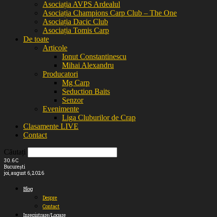
Asociația AVPS Ardealul
Asociația Champions Carp Club – The One
Asociația Dacic Club
Asociația Tomis Carp
De toate
Articole
Ionut Constantinescu
Mihai Alexandru
Producatori
Mg Carp
Seduction Baits
Senzor
Evenimente
Liga Cluburilor de Crap
Clasamente LIVE
Contact
Căutați
30.6
C
București
joi, august 6, 2026
Blog
Despre
Contact
Inregistrare/Logare