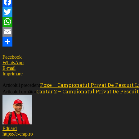
Facebook
Twitter
WhatsApp
Email
Partajează
Facebook
WhatsApp
E-mail
Imprimare
Poze – Campionatul Privat De Pescuit Li
Articolul precedent
Cantar 2 – Campionatul Privat De Pescuit 
Articolul următor
Eduard
https://e-crap.ro