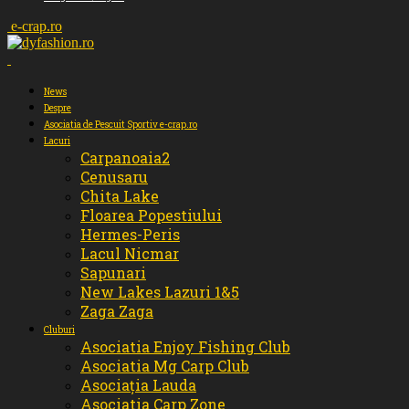
e-crap.ro
News
Despre
Asociatia de Pescuit Sportiv e-crap.ro
Lacuri
Carpanoaia2
Cenusaru
Chita Lake
Floarea Popestiului
Hermes-Peris
Lacul Nicmar
Sapunari
New Lakes Lazuri 1&5
Zaga Zaga
Cluburi
Asociatia Enjoy Fishing Club
Asociatia Mg Carp Club
Asociația Lauda
Asociatia Carp Zone