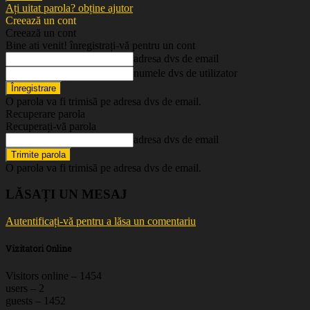
Ați uitat parola? obține ajutor
Creează un cont
Creează un cont
Bine ati venit! înregistrați-vă pentru un cont
adresa dvs de email
numele dvs de utilizator
O parola va fi trimisă pe adresa dvs de email.
Recuperare parola
Recuperați-vă parola
adresa dvs de email
O parola va fi trimisă pe adresa dvs de email.
LĂSAȚI UN MESAJ
Autentificați-vă pentru a lăsa un comentariu
Vizitatori Online
Visitors online – 1454
users – 2
guests – 1452