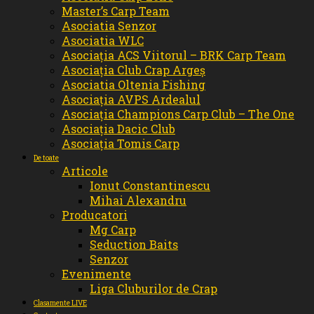
Master’s Carp Team
Asociatia Senzor
Asociatia WLC
Asociația ACS Viitorul – BRK Carp Team
Asociația Club Crap Argeș
Asociatia Oltenia Fishing
Asociația AVPS Ardealul
Asociația Champions Carp Club – The One
Asociația Dacic Club
Asociația Tomis Carp
De toate
Articole
Ionut Constantinescu
Mihai Alexandru
Producatori
Mg Carp
Seduction Baits
Senzor
Evenimente
Liga Cluburilor de Crap
Clasamente LIVE