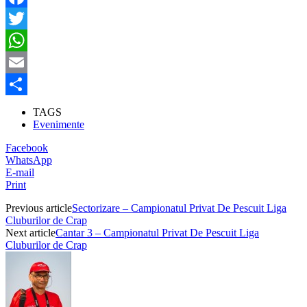
Facebook
Twitter
WhatsApp
Email
Partajează
TAGS
Evenimente
Facebook
WhatsApp
E-mail
Print
Previous article
Sectorizare – Campionatul Privat De Pescuit Liga
Cluburilor de Crap
Next article
Cantar 3 – Campionatul Privat De Pescuit Liga
Cluburilor de Crap