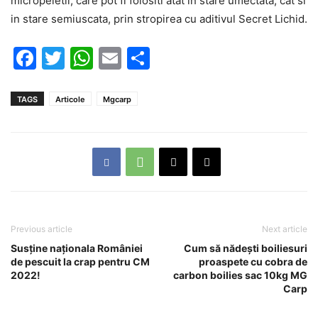
micropeletii, care pot fi folositi atat in stare umectata, cat si
in stare semiuscata, prin stropirea cu aditivul Secret Lichid.
Facebook
Twitter
WhatsApp
Email
Partajează
TAGS
Articole
Mgcarp
Previous article
Next article
Susține naționala României
Cum să nădești boiliesuri
de pescuit la crap pentru CM
proaspete cu cobra de
2022!
carbon boilies sac 10kg MG
Carp