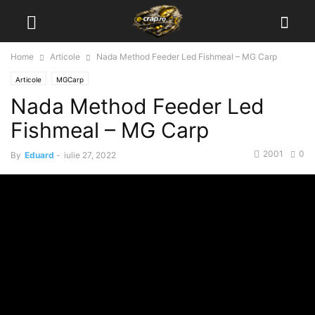
Home
Articole
Nada Method Feeder Led Fishmeal – MG Carp
Articole
MGCarp
Nada Method Feeder Led
Fishmeal – MG Carp
2001
0
By
Eduard
-
iulie 27, 2022