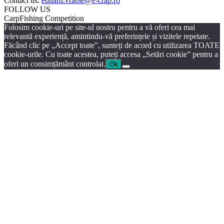
Contact us:
eduard.vrabie@e-crap.ro
FOLLOW US
CarpFishing Competition
Folosim cookie-uri pe site-ul nostru pentru a vă oferi cea mai
relevantă experiență, amintindu-vă preferințele și vizitele repetate.
Făcând clic pe „Accept toate”, sunteți de acord cu utilizarea TOATE
cookie-urile. Cu toate acestea, puteți accesa „Setări cookie” pentru a
oferi un consimțământ controlat.
Ok