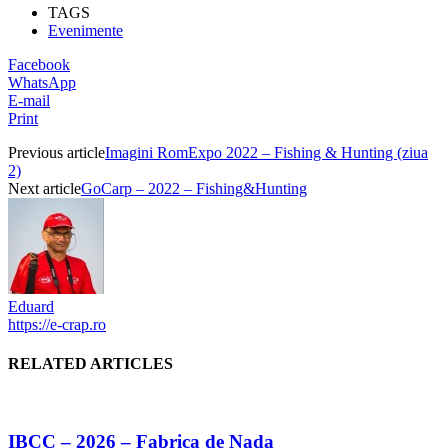
Partajează
TAGS
Evenimente
Facebook
WhatsApp
E-mail
Print
Previous article
Imagini RomExpo 2022 – Fishing & Hunting (ziua
2)
Next article
GoCarp – 2022 – Fishing&Hunting
Eduard
https://e-crap.ro
RELATED ARTICLES
IBCC – 2026 – Fabrica de Nada