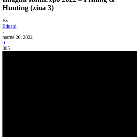
Hunting (ziua 3)
By
Eduard
-
martie 20, 2022
0
805