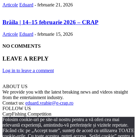
Articole
Eduard
-
februarie 21, 2026
Brăila | 14–15 februarie 2026 – CRAP
Articole
Eduard
-
februarie 15, 2026
NO COMMENTS
LEAVE A REPLY
Log in to leave a comment
ABOUT US
We provide you with the latest breaking news and videos straight
from the entertainment industry.
Contact us:
eduard.vrabie@e-crap.ro
FOLLOW US
CarpFishing Competition
Folosim cookie-uri pe site-ul nostru pentru a vă oferi cea mai
relevantă experiență, amintindu-vă preferințele și vizitele repetate.
Făcând clic pe „Accept toate”, sunteți de acord cu utilizarea TOATE
cookie-urile. Cu toate acestea, puteți accesa „Setări cookie” pentru a