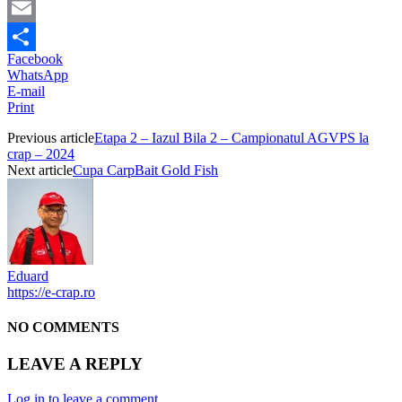
WhatsApp
Email
Facebook
Partajează
WhatsApp
E-mail
Print
Previous article
Etapa 2 – Iazul Bila 2 – Campionatul AGVPS la
crap – 2024
Next article
Cupa CarpBait Gold Fish
Eduard
https://e-crap.ro
NO COMMENTS
LEAVE A REPLY
Log in to leave a comment