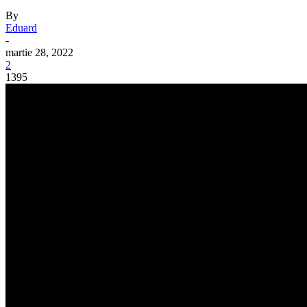
By
Eduard
-
martie 28, 2022
2
1395