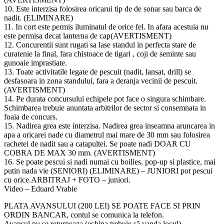
10. Este interzisa folosirea oricarui tip de de sonar sau barca de
nadit. (ELIMINARE)
11. In cort este permis iluminatul de orice fel. In afara acestuia nu
este permisa decat lanterna de cap(AVERTISMENT)
12. Concurentii sunt rugati sa lase standul in perfecta stare de
curatenie la final, fara chistoace de tigari , coji de seminte sau
gunoaie imprastiate.
13. Toate activitatile legate de pescuit (nadit, lansat, drill) se
desfasoara in zona standului, fara a deranja vecinii de pescuit.
(AVERTISMENT)
14. Pe durata concursului echipele pot face o singura schimbare.
Schimbarea trebuie anuntata arbitrilor de sector si consemnata in
foaia de concurs.
15. Nadirea grea este interzisa. Nadirea grea inseamna aruncarea in
apa a oricarei nade cu diametrul mai mare de 30 mm sau folosirea
rachetei de nadit sau a catapultei. Se poate nadi DOAR CU
COBRA DE MAX 30 mm. (AVERTISMENT)
16. Se poate pescui si nadi numai cu boilies, pop-up si plastice, mai
putin nada vie (SENIORI) (ELIMINARE) – JUNIORI pot pescui
cu orice.ARBITRAJ + FOTO – juniori.
Video – Eduard Vrabie
PLATA AVANSULUI (200 LEI) SE POATE FACE SI PRIN
ORDIN BANCAR, contul se comunica la telefon.
Avansul nu se returneaza (echipa trebuie să vanda locul).