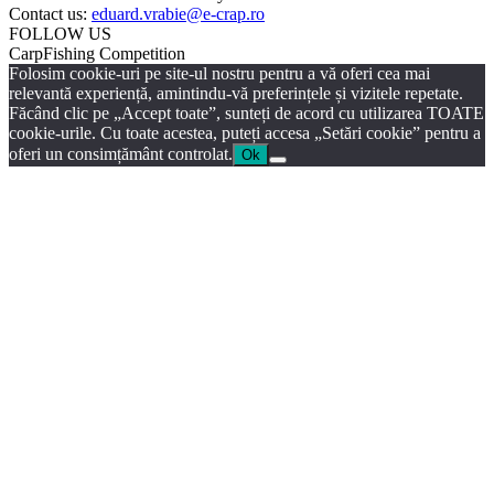
Contact us:
eduard.vrabie@e-crap.ro
FOLLOW US
CarpFishing Competition
Folosim cookie-uri pe site-ul nostru pentru a vă oferi cea mai
relevantă experiență, amintindu-vă preferințele și vizitele repetate.
Făcând clic pe „Accept toate”, sunteți de acord cu utilizarea TOATE
cookie-urile. Cu toate acestea, puteți accesa „Setări cookie” pentru a
oferi un consimțământ controlat.
Ok