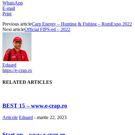
WhatsApp
E-mail
Print
Previous article
Carp Energy – Hunting & Fishing – RomExpo 2022
Next article
Official FIPS-ed – 2022
Eduard
https://e-crap.ro
RELATED ARTICLES
BEST 15 – www.e-crap.ro
Articole
Eduard
-
martie 22, 2023
Start-up – www.e-crap.ro