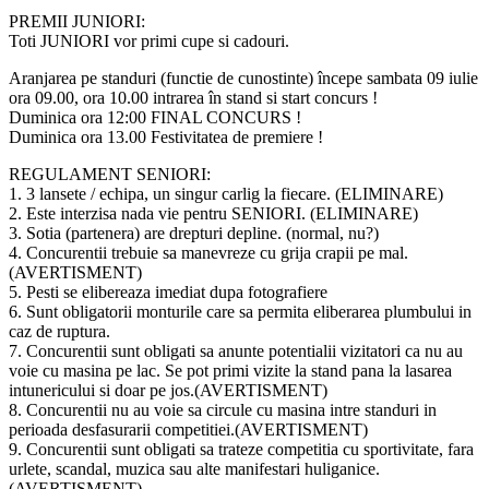
PREMII JUNIORI:
Toti JUNIORI vor primi cupe si cadouri.
Aranjarea pe standuri (functie de cunostinte) începe sambata 09 iulie
ora 09.00, ora 10.00 intrarea în stand si start concurs !
Duminica ora 12:00 FINAL CONCURS !
Duminica ora 13.00 Festivitatea de premiere !
REGULAMENT SENIORI:
1. 3 lansete / echipa, un singur carlig la fiecare. (ELIMINARE)
2. Este interzisa nada vie pentru SENIORI. (ELIMINARE)
3. Sotia (partenera) are drepturi depline. (normal, nu?)
4. Concurentii trebuie sa manevreze cu grija crapii pe mal.
(AVERTISMENT)
5. Pesti se elibereaza imediat dupa fotografiere
6. Sunt obligatorii monturile care sa permita eliberarea plumbului in
caz de ruptura.
7. Concurentii sunt obligati sa anunte potentialii vizitatori ca nu au
voie cu masina pe lac. Se pot primi vizite la stand pana la lasarea
intunericului si doar pe jos.(AVERTISMENT)
8. Concurentii nu au voie sa circule cu masina intre standuri in
perioada desfasurarii competitiei.(AVERTISMENT)
9. Concurentii sunt obligati sa trateze competitia cu sportivitate, fara
urlete, scandal, muzica sau alte manifestari huliganice.
(AVERTISMENT)