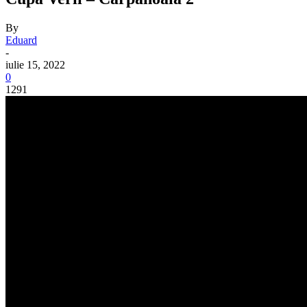
By
Eduard
-
iulie 15, 2022
0
1291