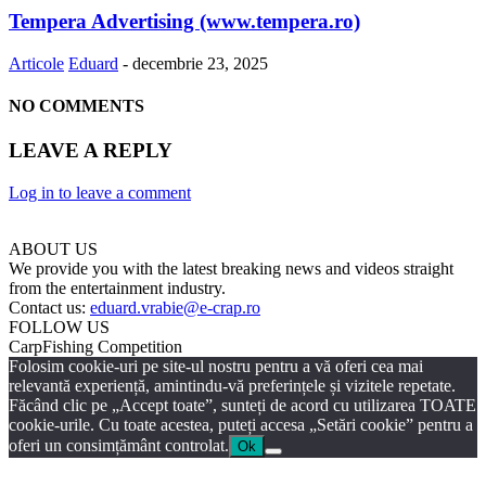
Tempera Advertising (www.tempera.ro)
Articole
Eduard
-
decembrie 23, 2025
NO COMMENTS
LEAVE A REPLY
Log in to leave a comment
ABOUT US
We provide you with the latest breaking news and videos straight
from the entertainment industry.
Contact us:
eduard.vrabie@e-crap.ro
FOLLOW US
CarpFishing Competition
Folosim cookie-uri pe site-ul nostru pentru a vă oferi cea mai
relevantă experiență, amintindu-vă preferințele și vizitele repetate.
Făcând clic pe „Accept toate”, sunteți de acord cu utilizarea TOATE
cookie-urile. Cu toate acestea, puteți accesa „Setări cookie” pentru a
oferi un consimțământ controlat.
Ok