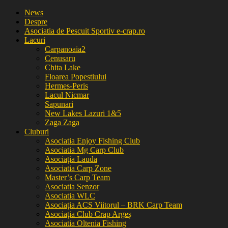
News
Despre
Asociatia de Pescuit Sportiv e-crap.ro
Lacuri
Carpanoaia2
Cenusaru
Chita Lake
Floarea Popestiului
Hermes-Peris
Lacul Nicmar
Sapunari
New Lakes Lazuri 1&5
Zaga Zaga
Cluburi
Asociatia Enjoy Fishing Club
Asociatia Mg Carp Club
Asociația Lauda
Asociatia Carp Zone
Master’s Carp Team
Asociatia Senzor
Asociatia WLC
Asociația ACS Viitorul – BRK Carp Team
Asociația Club Crap Argeș
Asociatia Oltenia Fishing