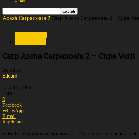
Contact
Acasă
Carpanoaia 2
Carp Arena Carpanoaia 2 – Cupa Ver
Carpanoaia 2
Evenimente
Carp Arena Carpanoaia 2 – Cupa Verii
De către
Eduard
-
iulie 17, 2022
1686
0
Facebook
WhatsApp
E-mail
Imprimare
Individual Carp Arena Carpanoaia 2 – Cupa Verii Un concurs cu dest