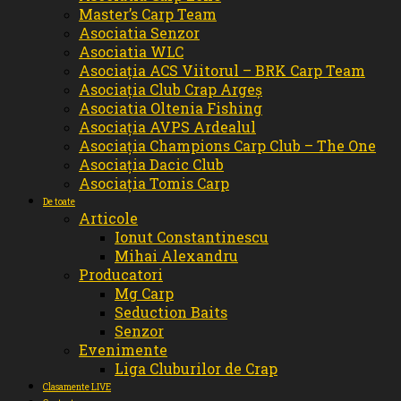
Master’s Carp Team
Asociatia Senzor
Asociatia WLC
Asociația ACS Viitorul – BRK Carp Team
Asociația Club Crap Argeș
Asociatia Oltenia Fishing
Asociația AVPS Ardealul
Asociația Champions Carp Club – The One
Asociația Dacic Club
Asociația Tomis Carp
De toate
Articole
Ionut Constantinescu
Mihai Alexandru
Producatori
Mg Carp
Seduction Baits
Senzor
Evenimente
Liga Cluburilor de Crap
Clasamente LIVE