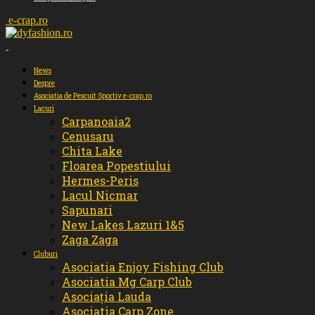
e-crap.ro
News
Despre
Asociatia de Pescuit Sportiv e-crap.ro
Lacuri
Carpanoaia2
Cenusaru
Chita Lake
Floarea Popestiului
Hermes-Peris
Lacul Nicmar
Sapunari
New Lakes Lazuri 1&5
Zaga Zaga
Cluburi
Asociatia Enjoy Fishing Club
Asociatia Mg Carp Club
Asociația Lauda
Asociatia Carp Zone