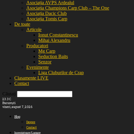
Asociația AVPS Ardealul
Asociația Champions Carp Club – The One
Asociația Dacic Club
Asociația Tomis Carp
De toate
Articole
Ionut Constantinescu
Mihai Alexandru
Producatori
Mg Carp
Seduction Baits
Senzor
Evenimente
Liga Cluburilor de Crap
Clasamente LIVE
Contact
Căutați
23.3
C
București
vineri, august 7, 2026
Blog
Despre
Contact
Inregistrare/Logare