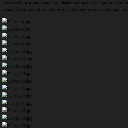
Felicitari tuturor participantilor, felicitari administratiei pentru pist
castigatorilor. Asa cum este normal la fiecare concurs cuvantul de ordi