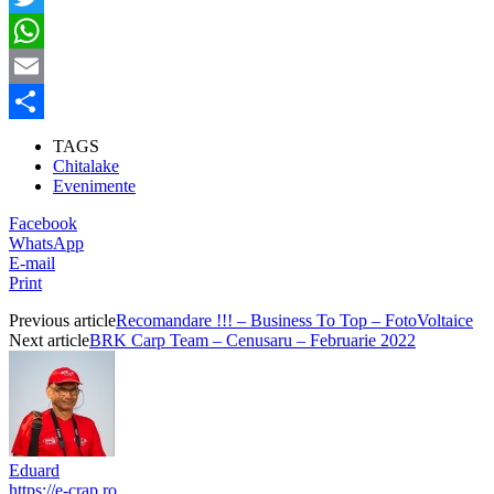
Twitter
WhatsApp
Email
Partajează
TAGS
Chitalake
Evenimente
Facebook
WhatsApp
E-mail
Print
Previous article
Recomandare !!! – Business To Top – FotoVoltaice
Next article
BRK Carp Team – Cenusaru – Februarie 2022
Eduard
https://e-crap.ro