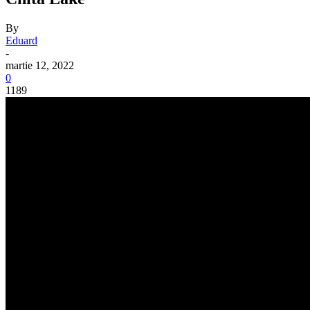
By
Eduard
-
martie 12, 2022
0
1189