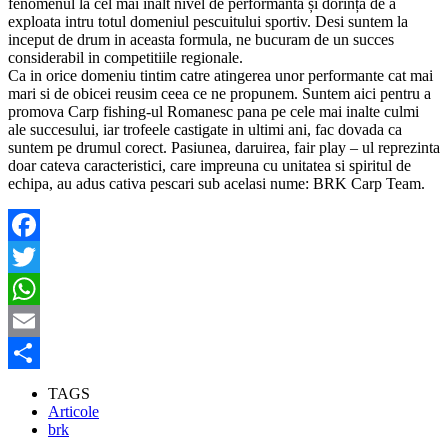
fenomenul la cel mai înalt nivel de performanta și dorința de a
exploata intru totul domeniul pescuitului sportiv. Desi suntem la
inceput de drum in aceasta formula, ne bucuram de un succes
considerabil in competitiile regionale.
Ca in orice domeniu tintim catre atingerea unor performante cat mai
mari si de obicei reusim ceea ce ne propunem. Suntem aici pentru a
promova Carp fishing-ul Romanesc pana pe cele mai inalte culmi
ale succesului, iar trofeele castigate in ultimi ani, fac dovada ca
suntem pe drumul corect. Pasiunea, daruirea, fair play – ul reprezinta
doar cateva caracteristici, care impreuna cu unitatea si spiritul de
echipa, au adus cativa pescari sub acelasi nume: BRK Carp Team.
Facebook
Twitter
WhatsApp
Email
Partajează
TAGS
Articole
brk