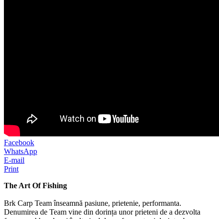
Facebook
WhatsApp
E-mail
Print
The Art Of Fishing
Brk Carp Team înseamnă pasiune, prietenie, performanta.
Denumirea de Team vine din dorința unor prieteni de a dezvolta