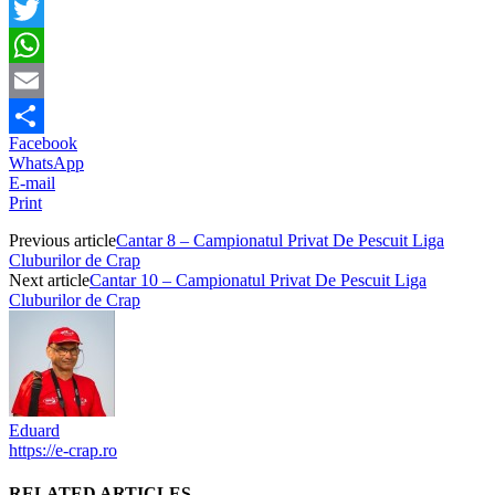
Facebook
Twitter
WhatsApp
Email
Facebook
Partajează
WhatsApp
E-mail
Print
Previous article
Cantar 8 – Campionatul Privat De Pescuit Liga
Cluburilor de Crap
Next article
Cantar 10 – Campionatul Privat De Pescuit Liga
Cluburilor de Crap
Eduard
https://e-crap.ro
RELATED ARTICLES