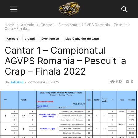
Home
Articole
Cantar 1 – Campionatul AGVPS Romania – Pescuit la
Crap – Finala...
Articole
Cluburi
Evenimente
Liga Cluburilor de Crap
Cantar 1 – Campionatul
AGVPS Romania – Pescuit la
Crap – Finala 2022
613
0
By
Eduard
-
octombrie 6, 2022