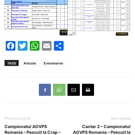
Facebook
Twitter
WhatsApp
Email
Partajează
TAGS
Articole
Evenimente
Previous article
Next article
Campionatul AGVPS
Cantar 2 – Campionatul
Romania – Pescuit la Crap –
AGVPS Romania – Pescuit la