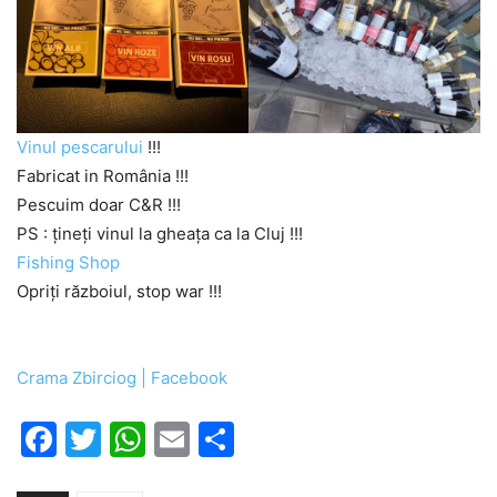
Vinul pescarului
!!!
Fabricat in România !!!
Pescuim doar C&R !!!
PS : țineți vinul la gheața ca la Cluj !!!
Fishing Shop
O
priți războiul, stop war !!!
Crama Zbirciog | Facebook
Facebook
Twitter
WhatsApp
Email
Partajează