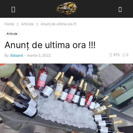
Home
Articole
Anunț de ultima ora !!!
Articole
Anunț de ultima ora !!!
875
0
By
Eduard
-
martie 5, 2022