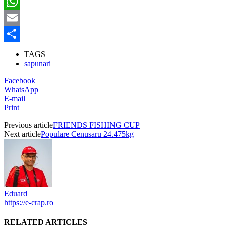
Twitter
WhatsApp
Email
Partajează
TAGS
sapunari
Facebook
WhatsApp
E-mail
Print
Previous article
FRIENDS FISHING CUP
Next article
Populare Cenusaru 24.475kg
Eduard
https://e-crap.ro
RELATED ARTICLES