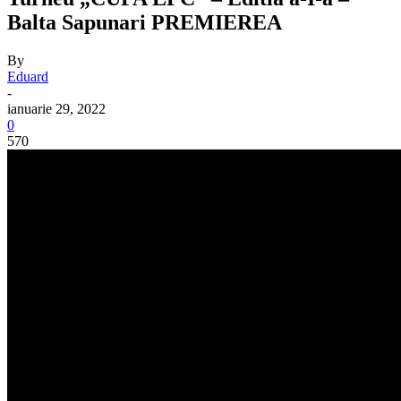
Balta Sapunari PREMIEREA
By
Eduard
-
ianuarie 29, 2022
0
570