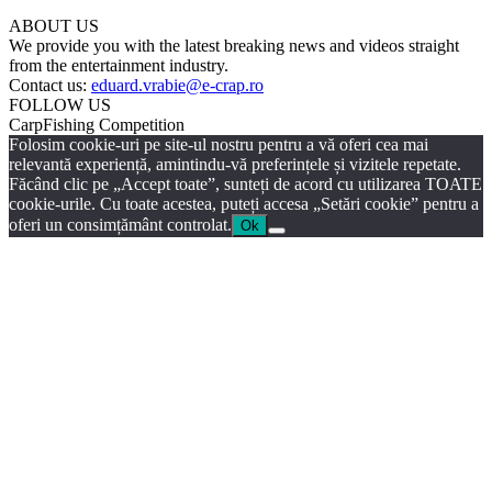
ABOUT US
We provide you with the latest breaking news and videos straight
from the entertainment industry.
Contact us:
eduard.vrabie@e-crap.ro
FOLLOW US
CarpFishing Competition
Folosim cookie-uri pe site-ul nostru pentru a vă oferi cea mai
relevantă experiență, amintindu-vă preferințele și vizitele repetate.
Făcând clic pe „Accept toate”, sunteți de acord cu utilizarea TOATE
cookie-urile. Cu toate acestea, puteți accesa „Setări cookie” pentru a
oferi un consimțământ controlat.
Ok