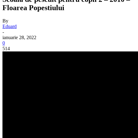
Floarea Popestiului
By
Eduard
-
ianuarie 28, 2022
0
514