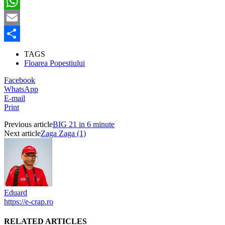
Twitter
WhatsApp
Email
Partajează
TAGS
Floarea Popestiului
Facebook
WhatsApp
E-mail
Print
Previous article
BIG 21 in 6 minute
Next article
Zaga Zaga (1)
Eduard
https://e-crap.ro
RELATED ARTICLES