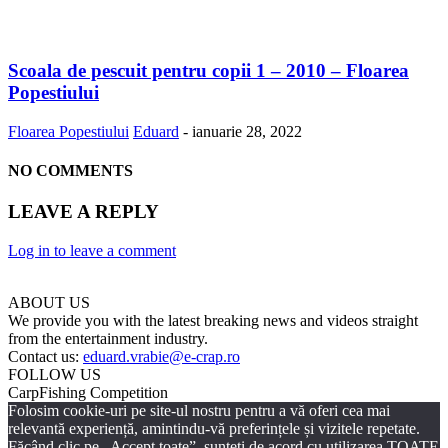
Scoala de pescuit pentru copii 1 – 2010 – Floarea
Popestiului
Floarea Popestiului
Eduard
-
ianuarie 28, 2022
NO COMMENTS
LEAVE A REPLY
Log in to leave a comment
ABOUT US
We provide you with the latest breaking news and videos straight
from the entertainment industry.
Contact us:
eduard.vrabie@e-crap.ro
FOLLOW US
CarpFishing Competition
Folosim cookie-uri pe site-ul nostru pentru a vă oferi cea mai
relevantă experiență, amintindu-vă preferințele și vizitele repetate.
Făcând clic pe „Accept toate”, sunteți de acord cu utilizarea TOATE