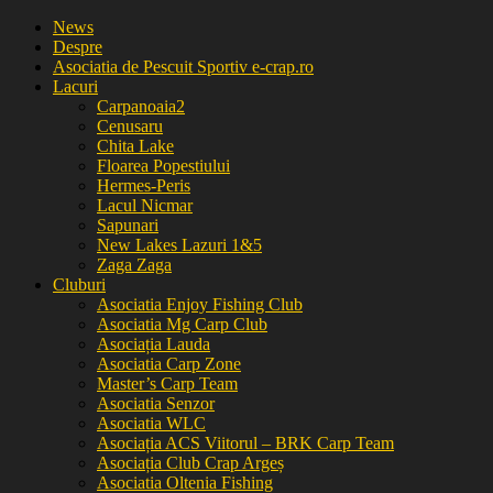
News
Despre
Asociatia de Pescuit Sportiv e-crap.ro
Lacuri
Carpanoaia2
Cenusaru
Chita Lake
Floarea Popestiului
Hermes-Peris
Lacul Nicmar
Sapunari
New Lakes Lazuri 1&5
Zaga Zaga
Cluburi
Asociatia Enjoy Fishing Club
Asociatia Mg Carp Club
Asociația Lauda
Asociatia Carp Zone
Master’s Carp Team
Asociatia Senzor
Asociatia WLC
Asociația ACS Viitorul – BRK Carp Team
Asociația Club Crap Argeș
Asociatia Oltenia Fishing