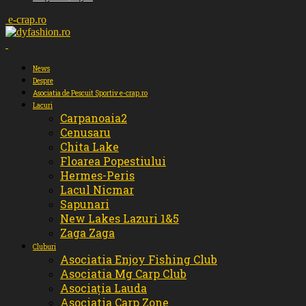
e-crap.ro
News
Despre
Asociatia de Pescuit Sportiv e-crap.ro
Lacuri
Carpanoaia2
Cenusaru
Chita Lake
Floarea Popestiului
Hermes-Peris
Lacul Nicmar
Sapunari
New Lakes Lazuri 1&5
Zaga Zaga
Cluburi
Asociatia Enjoy Fishing Club
Asociatia Mg Carp Club
Asociația Lauda
Asociatia Carp Zone