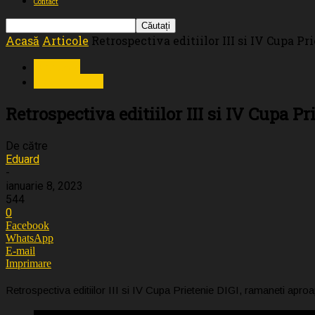
Contact
Acasă
Articole
Retrospectiva editiilor III si IV Cupa Pr
Articole
Evenimente
Retrospectiva editiilor III si IV Cupa Pr
De către
Eduard
-
ianuarie 8, 2023
544
0
Facebook
WhatsApp
E-mail
Imprimare
Retrospectiva editiilor III si IV Cupa Prietenie DIGI, ramaneti aproap