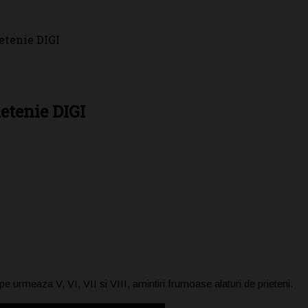
ietenie DIGI
ietenie DIGI
e urmeaza V, VI, VII si VIII, amintiri frumoase alaturi de prieteni.