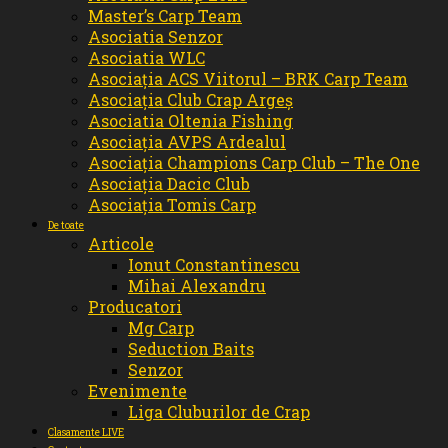
Master’s Carp Team
Asociatia Senzor
Asociatia WLC
Asociația ACS Viitorul – BRK Carp Team
Asociația Club Crap Argeș
Asociatia Oltenia Fishing
Asociația AVPS Ardealul
Asociația Champions Carp Club – The One
Asociația Dacic Club
Asociația Tomis Carp
De toate
Articole
Ionut Constantinescu
Mihai Alexandru
Producatori
Mg Carp
Seduction Baits
Senzor
Evenimente
Liga Cluburilor de Crap
Clasamente LIVE