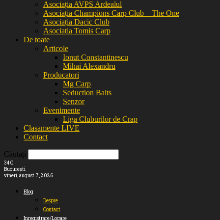
Asociația AVPS Ardealul
Asociația Champions Carp Club – The One
Asociația Dacic Club
Asociația Tomis Carp
De toate
Articole
Ionut Constantinescu
Mihai Alexandru
Producatori
Mg Carp
Seduction Baits
Senzor
Evenimente
Liga Cluburilor de Crap
Clasamente LIVE
Contact
Căutați
34
C
București
vineri, august 7, 2026
Blog
Despre
Contact
Inregistrare/Logare