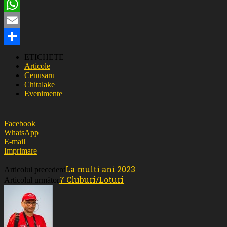
Twitter
WhatsApp
Email
Partajează
ETICHETE
Articole
Cenusaru
Chitalake
Evenimente
Facebook
WhatsApp
E-mail
Imprimare
La multi ani 2023
Articolul precedent
7 Cluburi/Loturi
Articolul următor