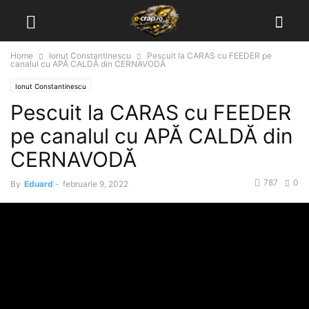
Home
Ionut Constantinescu
Pescuit la CARAS cu FEEDER pe
canalul cu APĂ CALDĂ din CERNAVODĂ
Ionut Constantinescu
Pescuit la CARAS cu FEEDER
pe canalul cu APĂ CALDĂ din
CERNAVODĂ
787
0
By
Eduard
-
februarie 9, 2022