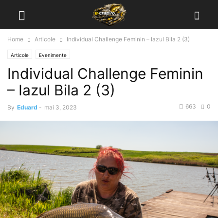
Home
Articole
Individual Challenge Feminin – Iazul Bila 2 (3)
Articole
Evenimente
Individual Challenge Feminin
– Iazul Bila 2 (3)
663
0
By
Eduard
-
mai 3, 2023