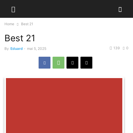
Home
Best 21
Best 21
139
0
By
Eduard
-
mai 5, 2025