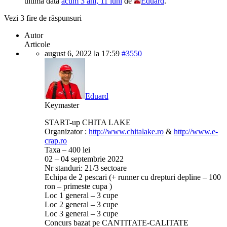
ultima dată
acum 3 ani, 11 luni
de
Eduard
.
Vezi 3 fire de răspunsuri
Autor
Articole
august 6, 2022 la 17:59
#3550
Eduard
Keymaster
START-up CHITA LAKE
Organizator :
http://www.chitalake.ro
&
http://www.e-
crap.ro
Taxa – 400 lei
02 – 04 septembrie 2022
Nr standuri: 21/3 sectoare
Echipa de 2 pescari (+ runner cu drepturi depline – 100
ron – primeste cupa )
Loc 1 general – 3 cupe
Loc 2 general – 3 cupe
Loc 3 general – 3 cupe
Concurs bazat pe CANTITATE-CALITATE