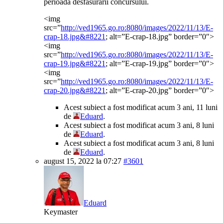
perioada desfasurarii concursului.
<img
src=”
http://ved1965.go.ro:8080/images/2022/11/13/E-
crap-18.jpg&#8221
; alt=”E-crap-18.jpg” border=”0″>
<img
src=”
http://ved1965.go.ro:8080/images/2022/11/13/E-
crap-19.jpg&#8221
; alt=”E-crap-19.jpg” border=”0″>
<img
src=”
http://ved1965.go.ro:8080/images/2022/11/13/E-
crap-20.jpg&#8221
; alt=”E-crap-20.jpg” border=”0″>
Acest subiect a fost modificat acum 3 ani, 11 luni
de
Eduard
.
Acest subiect a fost modificat acum 3 ani, 8 luni
de
Eduard
.
Acest subiect a fost modificat acum 3 ani, 8 luni
de
Eduard
.
august 15, 2022 la 07:27
#3601
Eduard
Keymaster