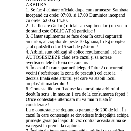
ARBITRAJ
1. Se fac 4 cântare oficiale dupa cum urmeaza: Sambata
incepand cu orele: 07:00, si 17.00 Duminica incepand
cu orele: 6:00 si 14.30.
2 . La fiecare cântar ( oficial sau suplimentar ) un vecin
de stand este OBLIGAT să participe !
3. Cântar suplimentar se face doar în cazul capturării
amurilor, al crapilor de peste 10 kg ziua,15 kg noaptea
și al epuizării celor 15 saci de păstrare !
4. Arbitrii sunt obligați să aplice regulamentul , să se
AUTOSESIZEZE când este cazul și să noteze
avertismentele în foaia de concurs !
5. În cazul în care apar neînțelegeri între 2 concurenți
vecini ( referitoare la zona de pescuit ) cel care ia
decizia finală este arbitrul șef care va stabili locul
amplasării markerului !
6. Contestațiile pot fi aduse la cunoștiința arbitrului
decât în scris , în maxim 1 ora de la consumarea faptei !
Orice contestație ulterioară nu va mai fi luată în
considerare !
La o contestație se depune o garanție de 200 de lei . În
cazul în care contestația se dovedește îndreptățită echipa
primește garanția înapoi.In caz contrar aceasta suma se
va regasi in premii la captura.
7. Înainte de începerea competiției arbitrii vor verifica