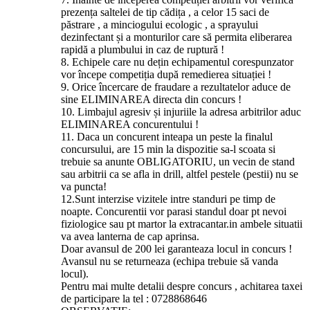
prezența saltelei de tip cădița , a celor 15 saci de
păstrare , a minciogului ecologic , a sprayului
dezinfectant și a monturilor care să permita eliberarea
rapidă a plumbului in caz de ruptură !
8. Echipele care nu dețin echipamentul corespunzator
vor începe competiția după remedierea situației !
9. Orice încercare de fraudare a rezultatelor aduce de
sine ELIMINAREA directa din concurs !
10. Limbajul agresiv și injuriile la adresa arbitrilor aduc
ELIMINAREA concurentului !
11. Daca un concurent inteapa un peste la finalul
concursului, are 15 min la dispozitie sa-l scoata si
trebuie sa anunte OBLIGATORIU, un vecin de stand
sau arbitrii ca se afla in drill, altfel pestele (pestii) nu se
va puncta!
12.Sunt interzise vizitele intre standuri pe timp de
noapte. Concurentii vor parasi standul doar pt nevoi
fiziologice sau pt martor la extracantar.in ambele situatii
va avea lanterna de cap aprinsa.
Doar avansul de 200 lei garanteaza locul in concurs !
Avansul nu se returneaza (echipa trebuie să vanda
locul).
Pentru mai multe detalii despre concurs , achitarea taxei
de participare la tel : 0728868646