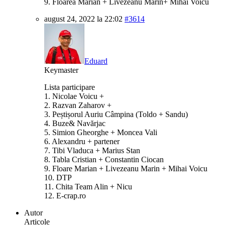
9. Floarea Marian + Livezeanu Marin+ Mihai Voicu
august 24, 2022 la 22:02
#3614
Eduard
Keymaster
Lista participare
1. Nicolae Voicu +
2. Razvan Zaharov +
3. Peștișorul Auriu Câmpina (Toldo + Sandu)
4. Buze& Navărjac
5. Simion Gheorghe + Moncea Vali
6. Alexandru + partener
7. Tibi Vladuca + Marius Stan
8. Tabla Cristian + Constantin Ciocan
9. Floare Marian + Livezeanu Marin + Mihai Voicu
10. DTP
11. Chita Team Alin + Nicu
12. E-crap.ro
Autor
Articole