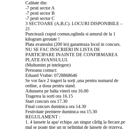
Calitate din:
-7 pesti sector A
-7 pesti sector B
-7 pesti sector C
3 SECTOARE (A,B,C). LOCURI DISPONIBILE –
21
Punctează crapul comun,oglinda si amurul de la 1
kilogram greutate !
Plata avansului (200 lei) garanteaza locul in concurs.
NU SE FAC INSCRIERI IN LISTA DE
PARTICIPARE INAINTE DE CONFIRMAREA
PLATII AVANSULUI.
(Multumim pt intelegere)
Persoana contact:
Eduard Vrabie: 0728868646
Se vor face 2 trageri la sorți ,una pentru numarul de
ordine, a doua pentru stand.
Adunarea pe balta vineri ora 16.00
Tragerea la sorti ora 16.15
Start concurs ora 17.30
Final concurs duminica ora 14.30
Festivitate premiere duminica ora 15.30
REGULAMENT :
1. 4 lansete la apa/ echipa ,un singur cârlig la fiecare.pe
mal se poate tine un nr nelimitat de lansete de rezerva.