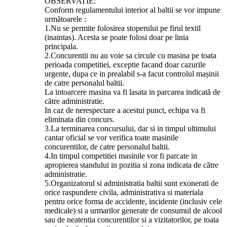
OBSERVATIE:
Conform regulamentului interior al baltii se vor impune
următoarele :
1.Nu se permite folosirea stoperului pe firul textil
(inaintas). Acesta se poate folosi doar pe linia
principala.
2.Concurentii nu au voie sa circule cu masina pe toata
perioada competitiei, exceptie facand doar cazurile
urgente, dupa ce in prealabil s-a facut controlul mașinii
de catre personalul baltii.
La intoarcere masina va fi lasata in parcarea indicată de
către administratie.
In caz de nerespectare a acestui punct, echipa va fi
eliminata din concurs.
3.La terminarea concursului, dar si in timpul ultimului
cantar oficial se vor verifica toate masinile
concurentilor, de catre personalul baltii.
4.In timpul competitiei masinile vor fi parcate in
apropierea standului in pozitia si zona indicata de către
administratie.
5.Organizatorul si administratia baltii sunt exonerati de
orice raspundere civila, administrativa si materiala
pentru orice forma de accidente, incidente (inclusiv cele
medicale) si a urmarilor generate de consumul de alcool
sau de neatentia concurentilor si a vizitatorilor, pe toata