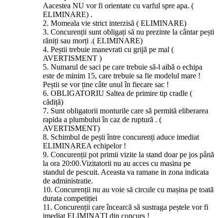
Aacestea NU vor fi orientate cu varful spre apa. (
ELIMINARE) .
2. Momeala vie strict interzisă ( ELIMINARE)
3. Concurenții sunt obligați să nu prezinte la cântar pești
răniți sau morți .( ELIMINARE)
4. Peștii trebuie manevrati cu grijă pe mal (
AVERTISMENT )
5. Numarul de saci pe care trebuie să-l aibă o echipa
este de minim 15, care trebuie sa fie modelul mare !
Peștii se vor ține câte unul în fiecare sac !
6. OBLIGATORIU Saltea de primire tip cradle (
cădiță)
7. Sunt obligatorii monturile care să permită eliberarea
rapida a plumbului în caz de ruptură . (
AVERTISMENT)
8. Schimbul de pești între concurenți aduce imediat
ELIMINAREA echipelor !
9. Concurenții pot primii vizite la stand doar pe jos până
la ora 20:00.Vizitatorii nu au acces cu masina pe
standul de pescuit. Aceasta va ramane in zona indicata
de administratie.
10. Concurenții nu au voie să circule cu mașina pe toată
durata competiției
11. Concurenții care încearcă să sustraga peștele vor fi
imediat ELIMINAȚI din concurs !