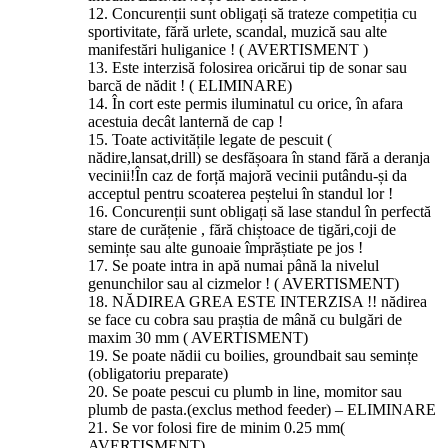
12. Concurenții sunt obligați să trateze competiția cu
sportivitate, fără urlete, scandal, muzică sau alte
manifestări huliganice ! ( AVERTISMENT )
13. Este interzisă folosirea oricărui tip de sonar sau
barcă de nădit ! ( ELIMINARE)
14. În cort este permis iluminatul cu orice, în afara
acestuia decât lanternă de cap !
15. Toate activitățile legate de pescuit (
nădire,lansat,drill) se desfășoara în stand fără a deranja
vecinii!În caz de forță majoră vecinii putându-și da
acceptul pentru scoaterea peștelui în standul lor !
16. Concurenții sunt obligați să lase standul în perfectă
stare de curățenie , fără chiștoace de tigări,coji de
semințe sau alte gunoaie împrăștiate pe jos !
17. Se poate intra in apă numai până la nivelul
genunchilor sau al cizmelor ! ( AVERTISMENT)
18. NĂDIREA GREA ESTE INTERZISA !! nădirea
se face cu cobra sau praștia de mână cu bulgări de
maxim 30 mm ( AVERTISMENT)
19. Se poate nădii cu boilies, groundbait sau semințe
(obligatoriu preparate)
20. Se poate pescui cu plumb in line, momitor sau
plumb de pasta.(exclus method feeder) – ELIMINARE
21. Se vor folosi fire de minim 0.25 mm(
AVERTISMENT)