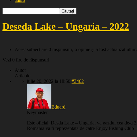
Contact
Deseda Lake – Ungaria – 2022
Acest subiect are 0 răspunsuri, o opinie și a fost actualizat ulti
Vezi 0 fire de răspunsuri
Autor
Articole
iulie 20, 2022 la 18:50
#3462
Eduard
Keymaster
Este oficial, Desda Lake – Ungaria, va gazdui cea de-a 2
Romania va fi reprezentata de catre Enjoy Fishing Club 