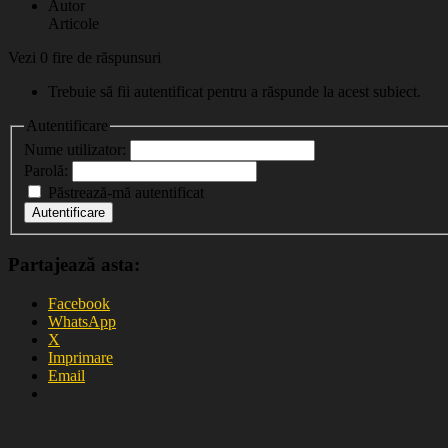
Autor
Articole
Vezi 0 fire de răspunsuri
Trebuie să fii autentificat pentru a răspunde la acest subiect.
Autentificare
Nume utilizator:
Parolă:
Păstrează-mă autentificat
Autentificare
Partajează asta:
Facebook
WhatsApp
X
Imprimare
Email