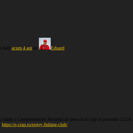
ma dată
acum 4 ani
de
Eduard
.
2 editie a Campionatiului Mondial de pescuit la crap in perioada 22-24
–
https://e-crap.ro/enjoy-fishing-club/