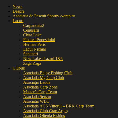
News
Despre
Asociatia de Pescuit Sportiv e-crap.ro
Lacuri
Carpanoaia2
Cenusaru
Chita Lake
Floarea Popestiului
Hermes-Peris
Lacul Nicmar
Sapunari
New Lakes Lazuri 1&5
Zaga Zaga
Cluburi
Asociatia Enjoy Fishing Club
Asociatia Mg Carp Club
Asociația Lauda
Asociatia Carp Zone
Master’s Carp Team
Asociatia Senzor
Asociatia WLC
Asociația ACS Viitorul – BRK Carp Team
Asociația Club Crap Argeș
Asociatia Oltenia Fishing