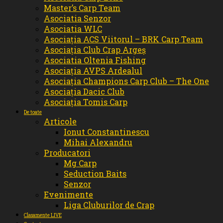
Master’s Carp Team
Asociatia Senzor
Asociatia WLC
Asociația ACS Viitorul – BRK Carp Team
Asociația Club Crap Argeș
Asociatia Oltenia Fishing
Asociația AVPS Ardealul
Asociația Champions Carp Club – The One
Asociația Dacic Club
Asociația Tomis Carp
De toate
Articole
Ionut Constantinescu
Mihai Alexandru
Producatori
Mg Carp
Seduction Baits
Senzor
Evenimente
Liga Cluburilor de Crap
Clasamente LIVE