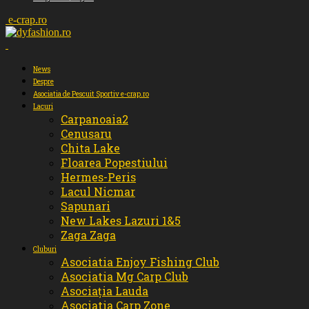
e-crap.ro
News
Despre
Asociatia de Pescuit Sportiv e-crap.ro
Lacuri
Carpanoaia2
Cenusaru
Chita Lake
Floarea Popestiului
Hermes-Peris
Lacul Nicmar
Sapunari
New Lakes Lazuri 1&5
Zaga Zaga
Cluburi
Asociatia Enjoy Fishing Club
Asociatia Mg Carp Club
Asociația Lauda
Asociatia Carp Zone