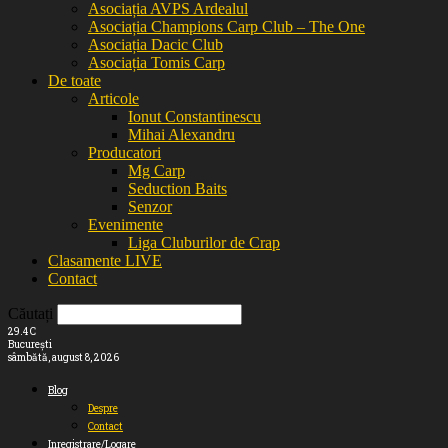
Asociația AVPS Ardealul
Asociația Champions Carp Club – The One
Asociația Dacic Club
Asociația Tomis Carp
De toate
Articole
Ionut Constantinescu
Mihai Alexandru
Producatori
Mg Carp
Seduction Baits
Senzor
Evenimente
Liga Cluburilor de Crap
Clasamente LIVE
Contact
Căutați
29.4
C
București
sâmbătă, august 8, 2026
Blog
Despre
Contact
Inregistrare/Logare