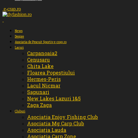
e-crap.ro
News
Despre
Asociatia de Pescuit Sportiv e-crap.ro
Lacuri
Carpanoaia2
Cenusaru
Chita Lake
Floarea Popestiului
Hermes-Peris
Lacul Nicmar
Sapunari
New Lakes Lazuri 1&5
Zaga Zaga
Cluburi
Asociatia Enjoy Fishing Club
Asociatia Mg Carp Club
Asociația Lauda
Asociatia Carp Zone