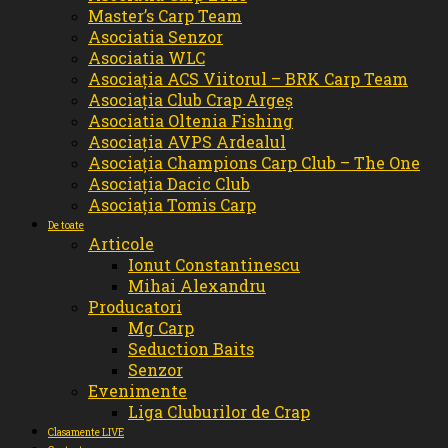
Master’s Carp Team
Asociatia Senzor
Asociatia WLC
Asociația ACS Viitorul – BRK Carp Team
Asociația Club Crap Argeș
Asociatia Oltenia Fishing
Asociația AVPS Ardealul
Asociația Champions Carp Club – The One
Asociația Dacic Club
Asociația Tomis Carp
De toate
Articole
Ionut Constantinescu
Mihai Alexandru
Producatori
Mg Carp
Seduction Baits
Senzor
Evenimente
Liga Cluburilor de Crap
Clasamente LIVE