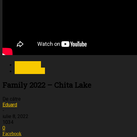
Chita Lake
Evenimente
Family 2022 – Chita Lake
De către
Eduard
-
iulie 8, 2022
1034
0
Facebook