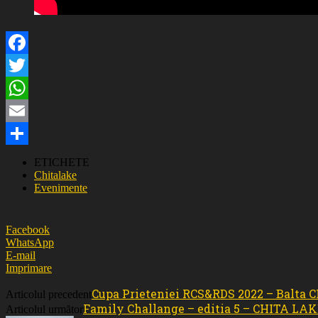
Facebook
Twitter
WhatsApp
Email
Partajează
ETICHETE
Chitalake
Evenimente
Facebook
WhatsApp
E-mail
Imprimare
Cupa Prieteniei RCS&RDS 2022 – Balta 
Articolul precedent
Family Challange – editia 5 – CHITA LA
Articolul următor