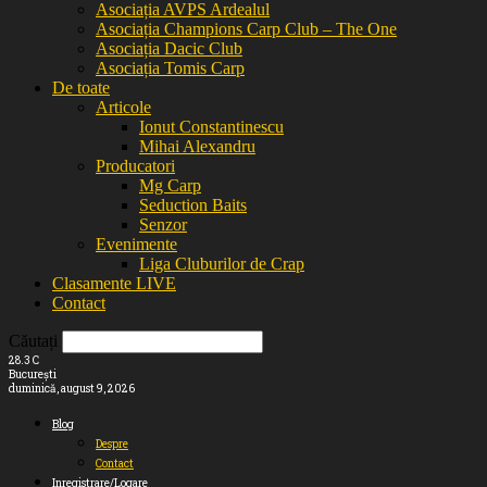
Asociația AVPS Ardealul
Asociația Champions Carp Club – The One
Asociația Dacic Club
Asociația Tomis Carp
De toate
Articole
Ionut Constantinescu
Mihai Alexandru
Producatori
Mg Carp
Seduction Baits
Senzor
Evenimente
Liga Cluburilor de Crap
Clasamente LIVE
Contact
Căutați
28.3
C
București
duminică, august 9, 2026
Blog
Despre
Contact
Inregistrare/Logare