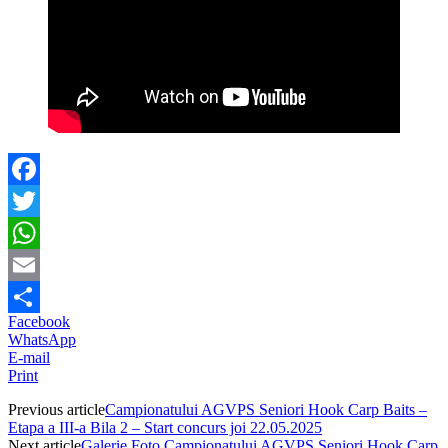
Facebook
Twitter
WhatsApp
Email
Facebook
Partajează
WhatsApp
E-mail
Print
Previous article
Campionatului AGVPS Seniori Hook Carp Baits –
Etapa a III-a Bila 2 – Start concurs joi 22.05.2025
Next article
Galerie Foto Campionatului AGVPS Seniori Hook Carp