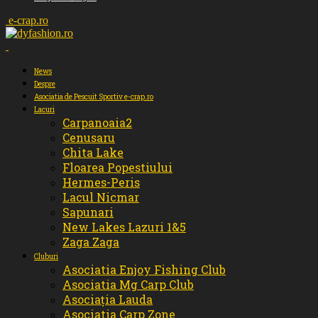
e-crap.ro
News
Despre
Asociatia de Pescuit Sportiv e-crap.ro
Lacuri
Carpanoaia2
Cenusaru
Chita Lake
Floarea Popestiului
Hermes-Peris
Lacul Nicmar
Sapunari
New Lakes Lazuri 1&5
Zaga Zaga
Cluburi
Asociatia Enjoy Fishing Club
Asociatia Mg Carp Club
Asociația Lauda
Asociatia Carp Zone