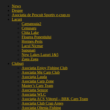
News
Despre
Asociatia de Pescuit Sportiv e-crap.ro
Lacuri
Carpanoaia2
Cenusaru
Chita Lake
Floarea Popestiului
Hermes-Peris
Lacul Nicmar
Sapunari
New Lakes Lazuri 1&5
Zaga Zaga
Cluburi
Asociatia Enjoy Fishing Club
Asociatia Mg Carp Club
Asociația Lauda
Asociatia Carp Zone
Master’s Carp Team
Asociatia Senzor
Asociatia WLC
Asociația ACS Viitorul – BRK Carp Team
Asociația Club Crap Argeș
Asociatia Oltenia Fishing