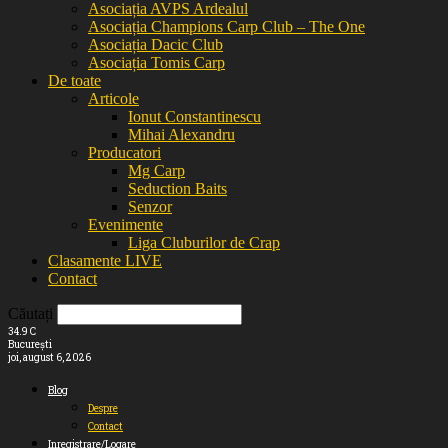
Asociația AVPS Ardealul
Asociația Champions Carp Club – The One
Asociația Dacic Club
Asociația Tomis Carp
De toate
Articole
Ionut Constantinescu
Mihai Alexandru
Producatori
Mg Carp
Seduction Baits
Senzor
Evenimente
Liga Cluburilor de Crap
Clasamente LIVE
Contact
Căutați
34.9
C
București
joi, august 6, 2026
Blog
Despre
Contact
Inregistrare/Logare