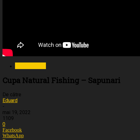
Evenimente
Cupa Natural Fishing – Sapunari
De către
Eduard
-
mai 19, 2022
1109
0
Facebook
WhatsApp