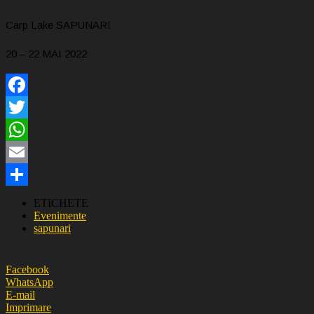
Carp Lake SAPUNARI
20 – 22 MAI 2022
Facebook
Twitter
WhatsApp
Email
Partajează
ETICHETE
Evenimente
sapunari
Facebook
WhatsApp
E-mail
Imprimare