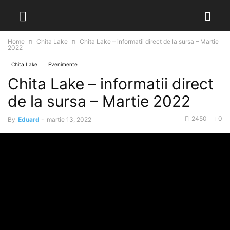
Home
Chita Lake
Chita Lake – informatii direct de la sursa – Martie
2022
Chita Lake
Evenimente
Chita Lake – informatii direct
de la sursa – Martie 2022
2450
0
By
Eduard
-
martie 13, 2022