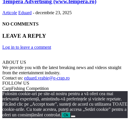
Tempera Advertising (www.tempera.ro)
Articole
Eduard
-
decembrie 23, 2025
NO COMMENTS
LEAVE A REPLY
Log in to leave a comment
ABOUT US
We provide you with the latest breaking news and videos straight
from the entertainment industry.
Contact us:
eduard.vrabie@e-crap.ro
FOLLOW US
CarpFishing Competition
Folosim cookie-uri pe site-ul nostru pentru a vă oferi cea mai
relevantă experiență, amintindu-vă preferințele și vizitele repetate.
Făcând clic pe „Accept toate”, sunteți de acord cu utilizarea TOATE
cookie-urile. Cu toate acestea, puteți accesa „Setări cookie” pentru a
oferi un consimțământ controlat.
Ok