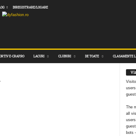
LOG
INREGISTRARE/LOGARE
ORTIV E-CRAP.RO
LACURI
CLUBURI
DE TOATE
CLASAMENTE L
Viz
u
Visit
users
guest
The m
all vi
users
guest
bots 