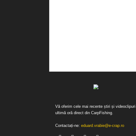
Vă oferim cele mai recente știri și videoclipuri
ultimă oră direct din CarpFishing.
Contactați-ne:
eduard.vrabie@e-crap.ro