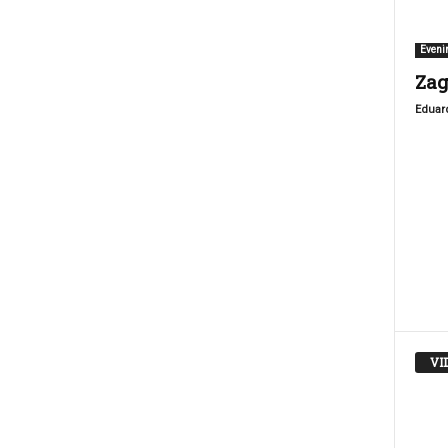
Eveni
Zag
Eduar
VI