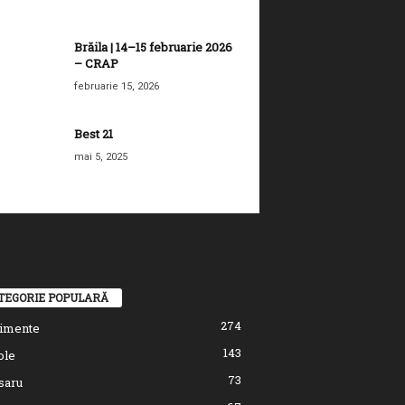
Brăila | 14–15 februarie 2026
– CRAP
februarie 15, 2026
Best 21
mai 5, 2025
TEGORIE POPULARĂ
274
imente
143
ole
73
saru