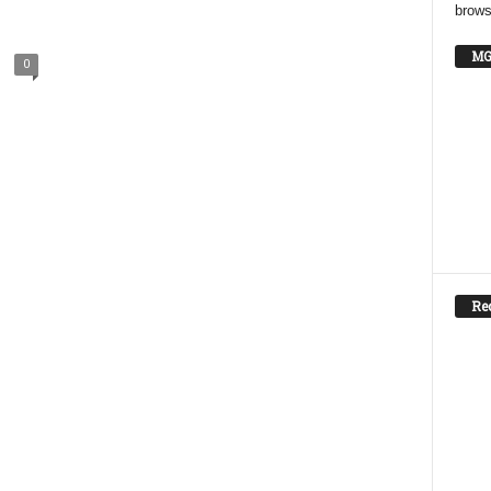
brows
MG
0
Re