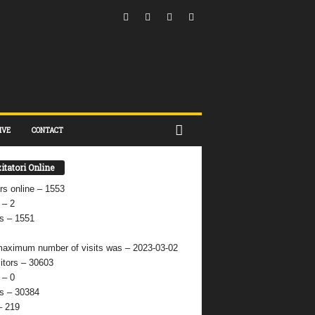
IVE
CONTACT
itatori Online
ors online – 1553
 – 2
s – 1551
aximum number of visits was – 2023-03-02
sitors – 30603
 – 0
s – 30384
– 219