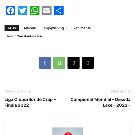
Facebook
Twitter
WhatsApp
Email
Partajează
TAGS
Articole
enjoyfishing
Evenimente
Ionut Constantinescu
Previous article
Next article
Liga Cluburilor de Crap –
Campionat Mondial – Deseda
Finala 2022
Lake – 2022 –