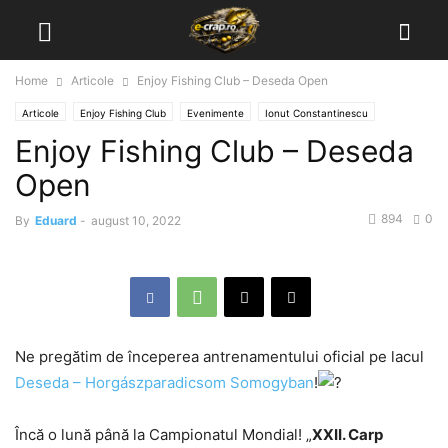
Home
Articole
Enjoy Fishing Club – Deseda Open
Articole
Enjoy Fishing Club
Evenimente
Ionut Constantinescu
Enjoy Fishing Club – Deseda
Open
894
0
By
Eduard
-
august 10, 2022
Ne pregătim de începerea antrenamentului oficial pe lacul
Deseda – Horgászparadicsom Somogyban
!
Încă o lună până la Campionatul Mondial! „
XXII. Carp