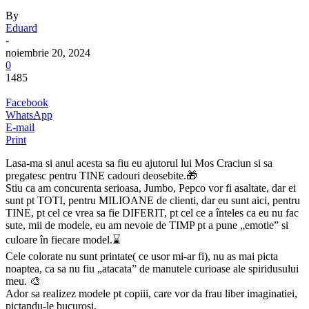
By
Eduard
-
noiembrie 20, 2024
0
1485
Facebook
WhatsApp
E-mail
Print
Lasa-ma si anul acesta sa fiu eu ajutorul lui Mos Craciun si sa
pregatesc pentru TINE cadouri deosebite.🎁
Stiu ca am concurenta serioasa, Jumbo, Pepco vor fi asaltate, dar ei
sunt pt TOTI, pentru MILIOANE de clienti, dar eu sunt aici, pentru
TINE, pt cel ce vrea sa fie DIFERIT, pt cel ce a înteles ca eu nu fac
sute, mii de modele, eu am nevoie de TIMP pt a pune „emotie” si
culoare în fiecare model.⌛️
Cele colorate nu sunt printate( ce usor mi-ar fi), nu as mai picta
noaptea, ca sa nu fiu „atacata” de manutele curioase ale spiridusului
meu. 🎨
Ador sa realizez modele pt copiii, care vor da frau liber imaginatiei,
pictandu-le bucurosi.