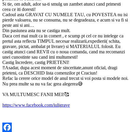
Si tie, om adult, ador sa-ti smulg un zambet atunci cand primesti
ceea ce iti doresti!
Cadoul asta GRAVAT CU NUMELE TAU, cu POVESTEA nu isi
pierde valoarea, nu se consuma, nu se degradeaza, e acum si va fi si
peste ani si ani…
Din pasiunea asta nu se castiga mult.
Daca ceri mai mult ca in comert , e scump pt cel ce nu intelege ca
pretul asta reflecta TIMPUL necesar realizarii,expedierii( schita,
gravare, pictat, ambalat pt livrare) si MATERIALUL folosit. Eu
castig atunci cand REVII cu o noua comanda, cand ma recomanzi
unei cunostinte sau cand imi multumesti!
Castig încredere, castig PRIETENI!
‼️Asadar, dupa acest moment de sinceritate,anunt oficial, dragi
prieteni, ca DESCHID lista comenzilor pt Craciun!
Refac la cerere orice model de anul trecut si voi posta si modele noi.
Nu prea multe sa nu va fac grea alegerea😅
VA MULTUMESC FANII MEI!🥰
https://www.facebook.com/iuligrave