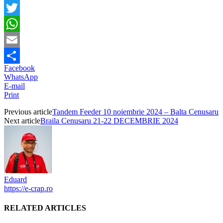
Facebook
Twitter
WhatsApp
Email
Facebook
Partajează
WhatsApp
E-mail
Print
Previous article
Tandem Feeder 10 noiembrie 2024 – Balta Cenusaru
Next article
Braila Cenusaru 21-22 DECEMBRIE 2024
Eduard
https://e-crap.ro
RELATED ARTICLES